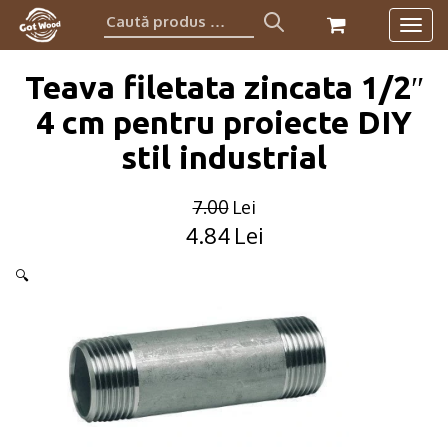
Caută
Togg
produs:
navig
Teava filetata zincata 1/2″
4 cm pentru proiecte DIY
stil industrial
7.00
Lei
4.84
Lei
Original
Current
price
price
🔍
was:
is:
7.00lei.
4.84lei.