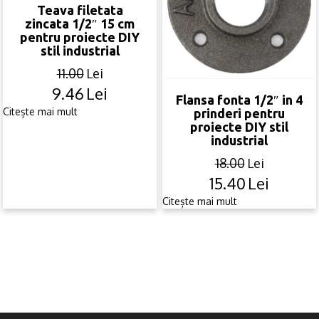
Teava filetata
zincata 1/2″ 15 cm
pentru proiecte DIY
stil industrial
11.00
Lei
9.46
Lei
Original
Current
Flansa fonta 1/2″ in 4
price
price
Citește mai mult
prinderi pentru
proiecte DIY stil
was:
is:
industrial
11.00lei.
9.46lei.
18.00
Lei
15.40
Lei
Original
Current
price
price
Citește mai mult
was:
is:
18.00lei.
15.40lei.