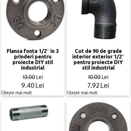
Flansa fonta 1/2″ in 3
Cot de 90 de grade
prinderi pentru
interior exterior 1/2″
proiecte DIY stil
pentru proiecte DIY
industrial
stil industrial
13.00
Lei
10.00
Lei
9.40
Lei
7.92
Lei
Original
Current
Original
Current
price
price
price
price
Citește mai mult
Citește mai mult
was:
is:
was:
is:
13.00lei.
9.40lei.
10.00lei.
7.92lei.