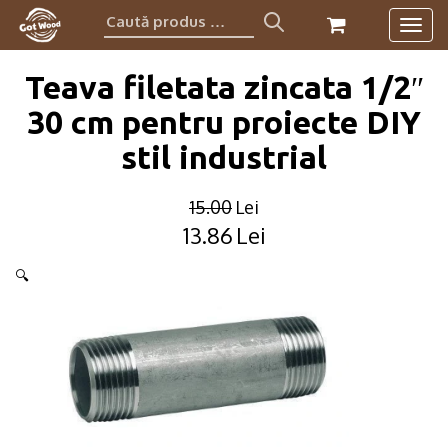
Caută
Togg
produs:
navig
Teava filetata zincata 1/2″
30 cm pentru proiecte DIY
stil industrial
15.00
Lei
13.86
Lei
Original
Current
price
price
🔍
was:
is:
15.00lei.
13.86lei.