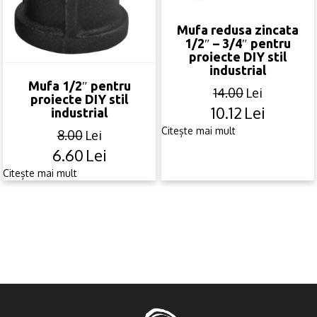
Mufa redusa zincata
1/2″ – 3/4″ pentru
proiecte DIY stil
industrial
Mufa 1/2″ pentru
14.00
Lei
proiecte DIY stil
10.12
Lei
Original
Current
industrial
price
price
Citește mai mult
8.00
Lei
was:
is:
6.60
Lei
Original
Current
14.00lei.
10.12lei.
price
price
Citește mai mult
was:
is:
8.00lei.
6.60lei.