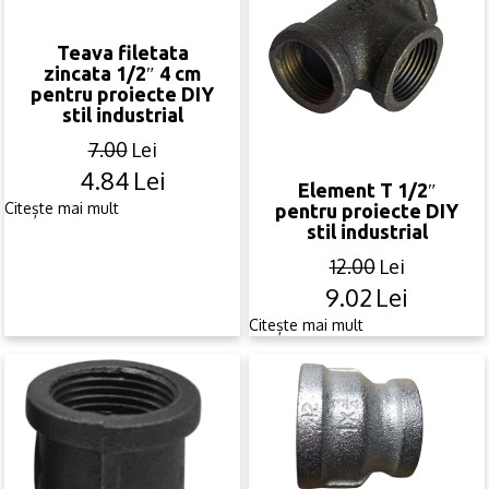
Teava filetata
zincata 1/2″ 4 cm
pentru proiecte DIY
stil industrial
7.00
Lei
4.84
Lei
Original
Current
Element T 1/2″
price
price
Citește mai mult
pentru proiecte DIY
stil industrial
was:
is:
7.00lei.
4.84lei.
12.00
Lei
9.02
Lei
Original
Current
price
price
Citește mai mult
was:
is:
12.00lei.
9.02lei.