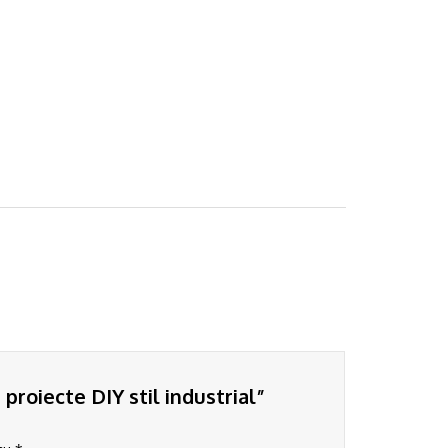
was:
is:
6.00lei.
4.40lei.
proiecte DIY stil industrial”