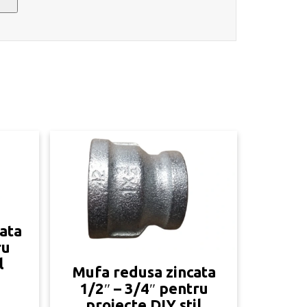
cata
ru
l
Mufa redusa zincata
1/2″ – 3/4″ pentru
proiecte DIY stil