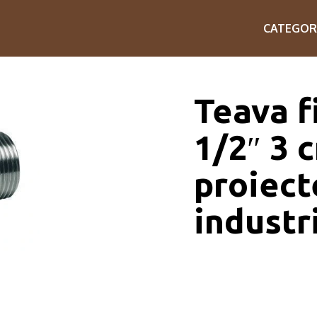
CATEGOR
Teava f
1/2″ 3 
proiect
industr