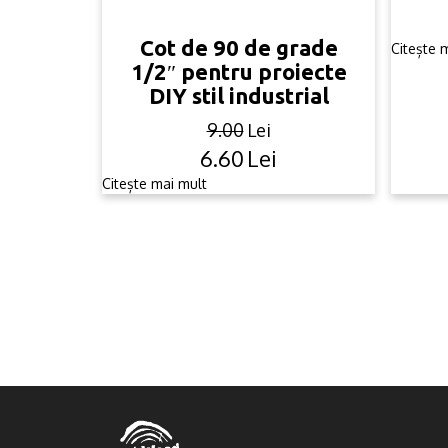
Cot de 90 de grade
Citește 
1/2″ pentru proiecte
DIY stil industrial
9.00
Lei
6.60
Lei
Original
Current
price
price
Citește mai mult
was:
is:
9.00lei.
6.60lei.