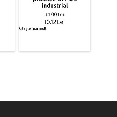
industrial
14.00
Lei
10.12
Lei
Original
Current
price
price
Citește mai mult
was:
is:
14.00lei.
10.12lei.