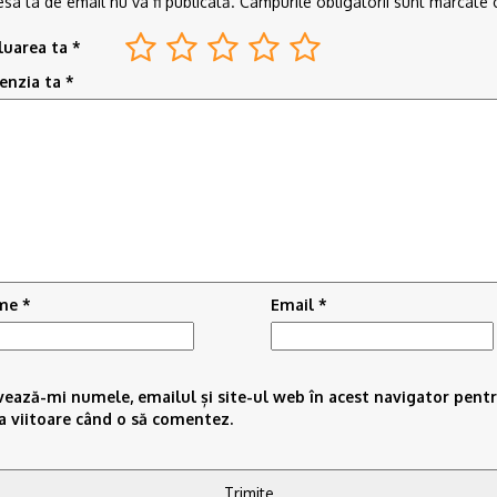
sa ta de email nu va fi publicată.
Câmpurile obligatorii sunt marcate
luarea ta
*
enzia ta
*
me
*
Email
*
vează-mi numele, emailul și site-ul web în acest navigator pent
a viitoare când o să comentez.