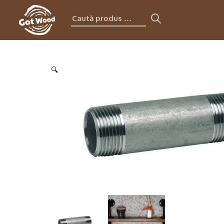
Caută
produs:
🔍