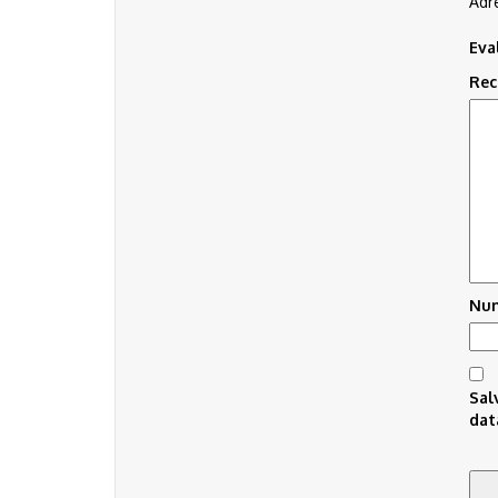
Adre
Eva
Rec
Nu
Sal
dat