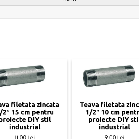
va filetata zincata
Teava filetata zin
/2″ 15 cm pentru
1/2″ 10 cm pent
proiecte DIY stil
proiecte DIY sti
industrial
industrial
11.00
Lei
9.00
Lei