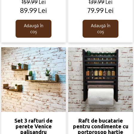
159.99
Lei
139.99
Lei
89.99
Lei
79.99
Lei
Original
Current
Original
Current
price
price
price
price
was:
is:
was:
is:
Adaugă în
Adaugă în
159.99lei.
89.99lei.
139.99lei.
79.99lei.
coș
coș
Set 3 rafturi de
Raft de bucatarie
perete Venice
pentru condimente cu
palisandru
portprosop hartie