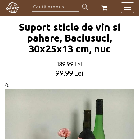
Caută
Togg
produs:
navig
Suport sticle de vin si
pahare, Baciusuci,
30x25x13 cm, nuc
189.99
Lei
99.99
Lei
Original
Current
price
price
🔍
was:
is:
189.99lei.
99.99lei.