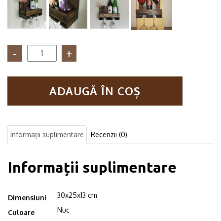
Cantitate
Suport
sticle
de
ADAUGĂ ÎN COȘ
vin
si
pahare,
Baciusuci,
30x25x13
Informații suplimentare
Recenzii (0)
cm,
nuc
Informații suplimentare
30x25x13 cm
Dimensiuni
Nuc
Culoare