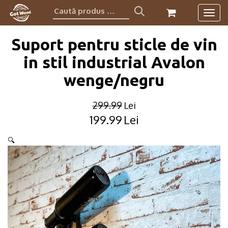
Caută
Togg
produs:
navig
Suport pentru sticle de vin
in stil industrial Avalon
wenge/negru
299.99
Lei
199.99
Lei
Original
Current
price
price
🔍
was:
is:
299.99lei.
199.99lei.