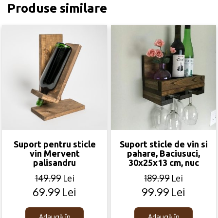
Produse similare
Suport pentru sticle
Suport sticle de vin si
vin Mervent
pahare, Baciusuci,
palisandru
30x25x13 cm, nuc
149.99
Lei
189.99
Lei
69.99
Lei
99.99
Lei
Original
Current
Original
Current
price
price
price
price
was:
is:
was:
is:
Adaugă în
Adaugă în