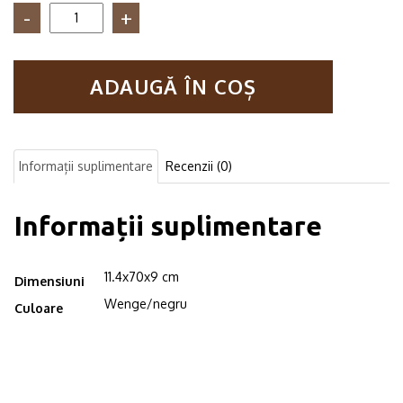
Cantitate
Suport
pentru
sticle
ADAUGĂ ÎN COȘ
de
vin
in
stil
industrial
Informații suplimentare
Recenzii (0)
Avalon
wenge/negru
Informații suplimentare
11.4x70x9 cm
Dimensiuni
Wenge/negru
Culoare