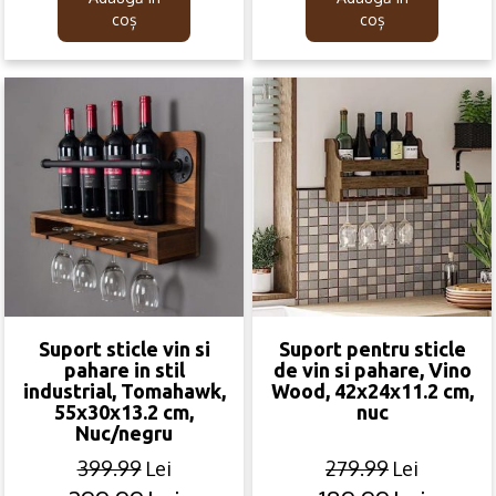
149.99lei.
69.99lei.
189.99lei.
99.99lei.
coș
coș
Suport sticle vin si
Suport pentru sticle
pahare in stil
de vin si pahare, Vino
industrial, Tomahawk,
Wood, 42x24x11.2 cm,
55x30x13.2 cm,
nuc
Nuc/negru
399.99
Lei
279.99
Lei