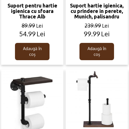
Suport pentru hartie
Suport hartie igienica,
igienica cu sfoara
cu prindere in perete,
Thrace Alb
Munich, palisandru
89.99
Lei
239.99
Lei
54.99
Lei
99.99
Lei
Original
Current
Original
Current
price
price
price
price
was:
is:
was:
is:
Adaugă în
Adaugă în
89.99lei.
54.99lei.
239.99lei.
99.99lei.
coș
coș