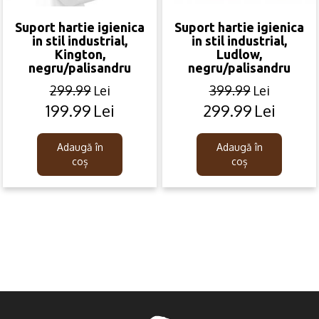
Suport hartie igienica
Suport hartie igienica
in stil industrial,
in stil industrial,
Kington,
Ludlow,
negru/palisandru
negru/palisandru
299.99
Lei
399.99
Lei
199.99
Lei
299.99
Lei
Original
Current
Original
Current
price
price
price
price
was:
is:
was:
is:
Adaugă în
Adaugă în
299.99lei.
199.99lei.
399.99lei.
299.99lei.
coș
coș