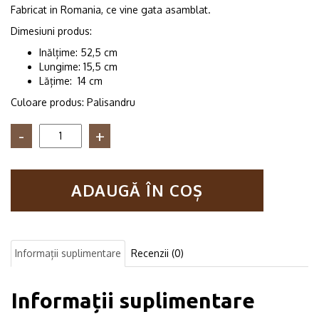
Fabricat in Romania, ce vine gata asamblat.
Dimesiuni produs:
Inălțime: 52,5 cm
Lungime: 15,5 cm
Lățime: 14 cm
Culoare produs: Palisandru
Cantitate
Suport
pentru
role
ADAUGĂ ÎN COȘ
de
hartie
igienica
Budapesta
palisandru
Informații suplimentare
Recenzii (0)
Informații suplimentare