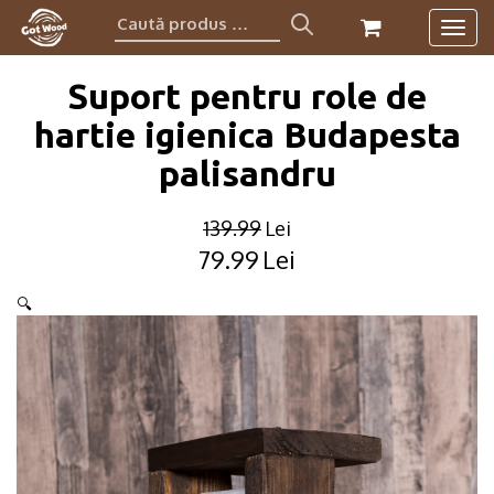
Caută
Togg
produs:
navig
Suport pentru role de
hartie igienica Budapesta
palisandru
139.99
Lei
79.99
Lei
Original
Current
price
price
🔍
was:
is:
139.99lei.
79.99lei.