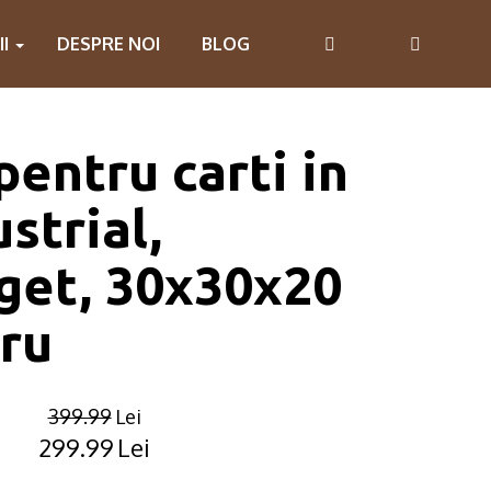
II
DESPRE NOI
BLOG
pentru carti in
ustrial,
get, 30x30x20
ru
399.99
Lei
299.99
Lei
Original
Current
price
price