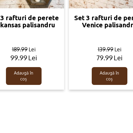
 3 rafturi de perete
Set 3 rafturi de pe
kansas palisandru
Venice palisand
189.99
Lei
139.99
Lei
99.99
Lei
79.99
Lei
Original
Current
Original
Current
price
price
price
price
was:
is:
was:
is:
Adaugă în
Adaugă în
189.99lei.
99.99lei.
139.99lei.
79.99lei.
coș
coș