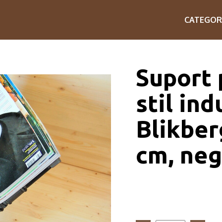
CATEGOR
Suport 
stil ind
Blikber
cm, neg