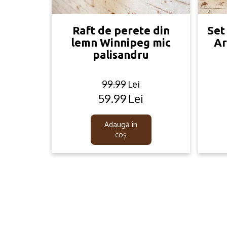
Raft de perete din
Set
lemn Winnipeg mic
Ar
palisandru
99.99
Lei
59.99
Lei
Original
Current
price
price
was:
is:
Adaugă în
99.99lei.
59.99lei.
coș