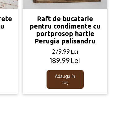
rete
Raft de bucatarie
ru
pentru condimente cu
portprosop hartie
Perugia palisandru
279.99
Lei
189.99
Lei
Original
Current
price
price
was:
is:
Adaugă în
279.99lei.
189.99lei.
coș