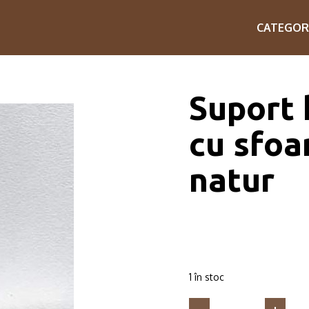
CATEGOR
Suport 
cu sfoa
natur
1 în stoc