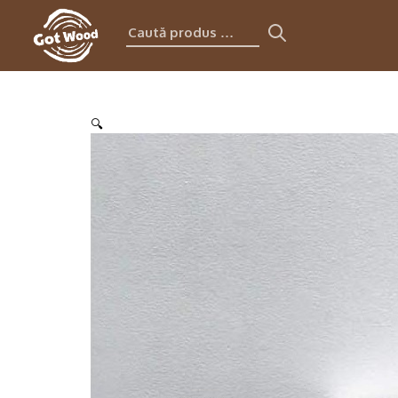
Caută
produs:
🔍