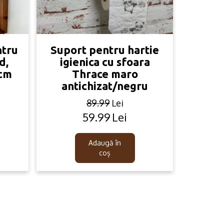
ntru
Suport pentru hartie
d,
igienica cu sfoara
 cm
Thrace maro
antichizat/negru
89.99
Lei
59.99
Lei
Original
Current
price
price
was:
is:
Adaugă în
89.99lei.
59.99lei.
coș