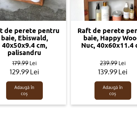
t de perete pentru
Raft de perete pe
baie, Ebiswald,
baie, Happy Woo
40x50x9.4 cm,
Nuc, 40x60x11.4
palisandru
179.99
Lei
239.99
Lei
129.99
Lei
139.99
Lei
Original
Current
Original
Current
price
price
price
price
was:
is:
was:
is:
Adaugă în
Adaugă în
179.99lei.
129.99lei.
239.99lei.
139.99lei.
coș
coș