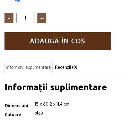
Cantitate
Suport
hartie
igienica,
ADAUGĂ ÎN COȘ
cu
prindere
in
perete,
Munich,
Informații suplimentare
Recenzii (0)
15
x
60.2
Informații suplimentare
x
11.4
cm,
15 x 60.2 x 11.4 cm
bleu
Dimensiuni
bleu
Culoare