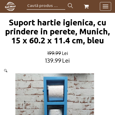
Caută
Togg
produs:
navig
Suport hartie igienica, cu
prindere in perete, Munich,
15 x 60.2 x 11.4 cm, bleu
199.99
Lei
139.99
Lei
Original
Current
price
price
🔍
was:
is:
199.99lei.
139.99lei.