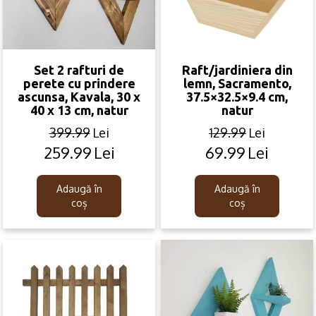
Set 2 rafturi de
Raft/jardiniera din
perete cu prindere
lemn, Sacramento,
ascunsa, Kavala, 30 x
37.5×32.5×9.4 cm,
40 x 13 cm, natur
natur
399.99
Lei
129.99
Lei
259.99
Lei
69.99
Lei
Original
Current
Original
Current
price
price
price
price
was:
is:
was:
is:
Adaugă în
Adaugă în
399.99lei.
259.99lei.
129.99lei.
69.99lei.
coș
coș