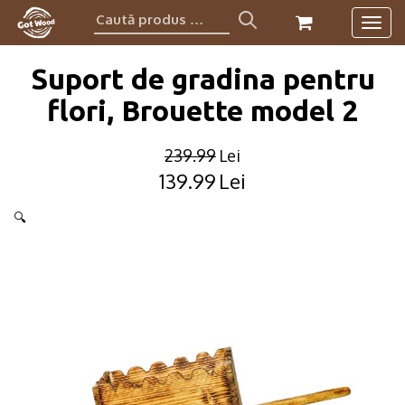
Caută
Togg
produs:
navig
Suport de gradina pentru
flori, Brouette model 2
239.99
Lei
139.99
Lei
Original
Current
price
price
🔍
was:
is:
239.99lei.
139.99lei.