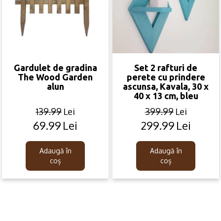
Gardulet de gradina
Set 2 rafturi de
The Wood Garden
perete cu prindere
alun
ascunsa, Kavala, 30 x
40 x 13 cm, bleu
139.99
Lei
399.99
Lei
69.99
Lei
299.99
Lei
Original
Current
Original
Current
price
price
price
price
was:
is:
was:
is:
Adaugă în
Adaugă în
139.99lei.
69.99lei.
399.99lei.
299.99lei.
coș
coș