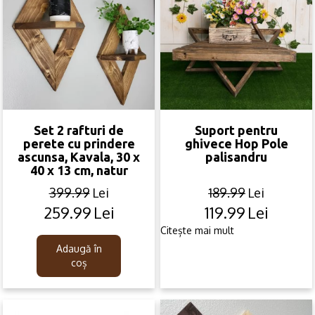
Set 2 rafturi de
Suport pentru
perete cu prindere
ghivece Hop Pole
ascunsa, Kavala, 30 x
palisandru
40 x 13 cm, natur
399.99
Lei
189.99
Lei
259.99
Lei
119.99
Lei
Original
Current
Original
Current
price
price
price
price
Citește mai mult
was:
is:
was:
is:
Adaugă în
399.99lei.
259.99lei.
189.99lei.
119.99lei.
coș