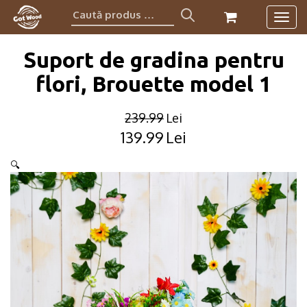
Caută
Togg
produs:
navig
Suport de gradina pentru
flori, Brouette model 1
239.99
Lei
139.99
Lei
Original
Current
price
price
🔍
was:
is:
239.99lei.
139.99lei.