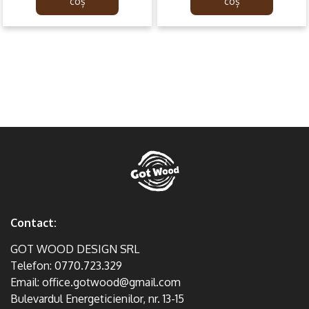
179.99lei.
99.99lei.
399.99lei.
249.99lei.
coș
coș
Contact:
GOT WOOD DESIGN SRL
Telefon:
0770.723.329
Email:
office.gotwood@gmail.com
Bulevardul Energeticienilor, nr. 13-15