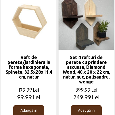
Raft de
Set 4 rafturi de
perete/jardiniera in
perete cu prindere
forma hexagonala,
ascunsa, Diamond
Spineta, 32.5x28x11.4
Wood, 40 x 20 x 22 cm,
cm, natur
natur, nuc, palisandru,
wenge
179.99
Lei
399.99
Lei
99.99
Lei
249.99
Lei
Original
Current
Original
Current
price
price
price
price
was:
is:
was:
is:
Adaugă în
Adaugă în