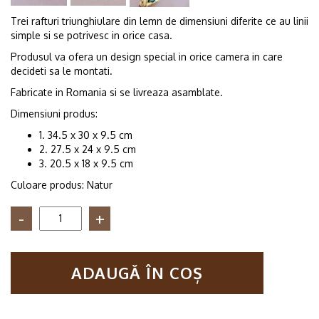
Trei rafturi triunghiulare din lemn de dimensiuni diferite ce au linii
simple si se potrivesc in orice casa.
Produsul va ofera un design special in orice camera in care
decideti sa le montati.
Fabricate in Romania si se livreaza asamblate.
Dimensiuni produs:
1. 34.5 x 30 x 9.5 cm
2. 27.5 x 24 x 9.5 cm
3. 20.5 x 18 x 9.5 cm
Culoare produs: Natur
Cantitate
Set
trei
rafturi
ADAUGĂ ÎN COȘ
de
perete,
Capetown,
natur,