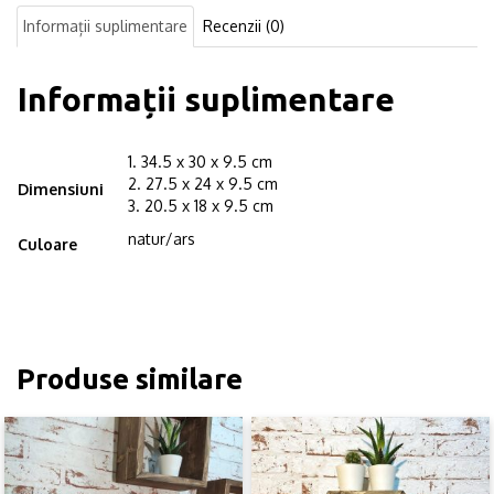
34.5x30x9.5
Informații suplimentare
Recenzii (0)
cm
Informații suplimentare
1. 34.5 x 30 x 9.5 cm
2. 27.5 x 24 x 9.5 cm
Dimensiuni
3. 20.5 x 18 x 9.5 cm
natur/ars
Culoare
Produse similare