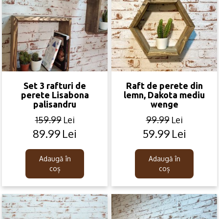
Set 3 rafturi de
Raft de perete din
perete Lisabona
lemn, Dakota mediu
palisandru
wenge
159.99
Lei
99.99
Lei
89.99
Lei
59.99
Lei
Original
Current
Original
Current
price
price
price
price
was:
is:
was:
is:
Adaugă în
Adaugă în
159.99lei.
89.99lei.
99.99lei.
59.99lei.
coș
coș