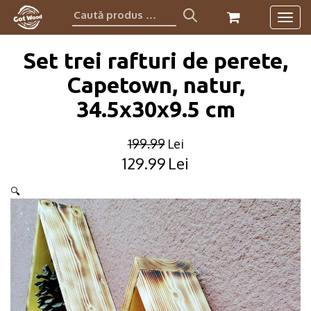
Caută
Togg
produs:
navig
Set trei rafturi de perete,
Capetown, natur,
34.5x30x9.5 cm
199.99
Lei
129.99
Lei
Original
Current
price
price
🔍
was:
is:
199.99lei.
129.99lei.