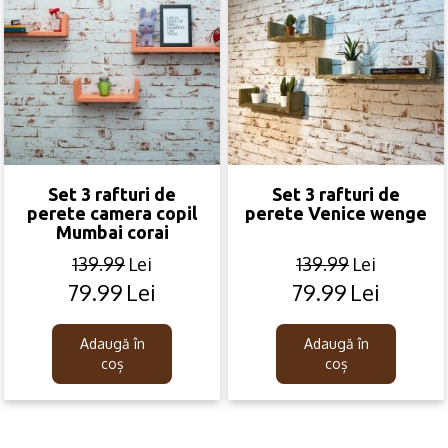
Set 3 rafturi de
Set 3 rafturi de
perete camera copil
perete Venice wenge
Mumbai corai
139.99
Lei
139.99
Lei
79.99
Lei
79.99
Lei
Original
Current
Original
Current
price
price
price
price
was:
is:
was:
is:
Adaugă în
Adaugă în
139.99lei.
79.99lei.
139.99lei.
79.99lei.
coș
coș