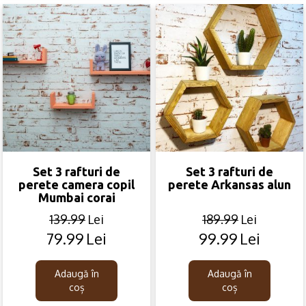
Set 3 rafturi de
Set 3 rafturi de
perete camera copil
perete Arkansas alun
Mumbai corai
139.99
Lei
189.99
Lei
79.99
Lei
99.99
Lei
Original
Current
Original
Current
price
price
price
price
was:
is:
was:
is:
Adaugă în
Adaugă în
139.99lei.
79.99lei.
189.99lei.
99.99lei.
coș
coș