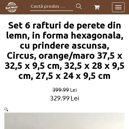
Caută
Togg
produs:
navig
Set 6 rafturi de perete din
lemn, in forma hexagonala,
cu prindere ascunsa,
Circus, orange/maro 37,5 x
32,5 x 9,5 cm, 32,5 x 28 x 9,5
cm, 27,5 x 24 x 9,5 cm
399.99
Lei
329.99
Lei
Original
Current
price
price
🔍
was:
is:
399.99lei.
329.99lei.