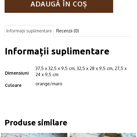
ADAUGĂ ÎN COȘ
de
perete
din
lemn,
in
Informații suplimentare
Recenzii (0)
forma
hexagonala,
cu
Informații suplimentare
prindere
ascunsa,
Circus,
37,5 x 32,5 x 9,5 cm, 32,5 x 28 x 9,5 cm, 27,5 x
orange/maro
Dimensiuni
24 x 9,5 cm
37,5
x
orange/maro
Culoare
32,5
x
9,5
cm,
32,5
x
Produse similare
28
x
9,5