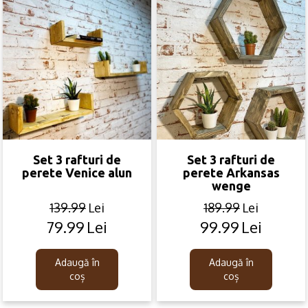
cm,
27,5
x
24
x
9,5
cm
Set 3 rafturi de
Set 3 rafturi de
perete Venice alun
perete Arkansas
wenge
139.99
Lei
189.99
Lei
79.99
Lei
99.99
Lei
Original
Current
Original
Current
price
price
price
price
was:
is:
was:
is:
Adaugă în
Adaugă în
139.99lei.
79.99lei.
189.99lei.
99.99lei.
coș
coș