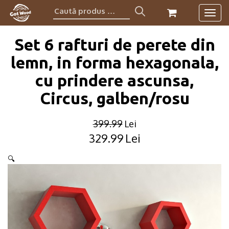
Caută
Togg
produs:
navig
Set 6 rafturi de perete din
lemn, in forma hexagonala,
cu prindere ascunsa,
Circus, galben/rosu
399.99
Lei
329.99
Lei
Original
Current
price
price
🔍
was:
is:
399.99lei.
329.99lei.