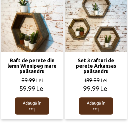
Raft de perete din
Set 3 rafturi de
lemn Winnipeg mare
perete Arkansas
palisandru
palisandru
99.99
Lei
189.99
Lei
59.99
Lei
99.99
Lei
Original
Current
Original
Current
price
price
price
price
was:
is:
was:
is:
Adaugă în
Adaugă în
99.99lei.
59.99lei.
189.99lei.
99.99lei.
coș
coș