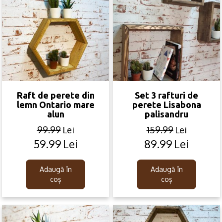
Raft de perete din
Set 3 rafturi de
lemn Ontario mare
perete Lisabona
alun
palisandru
99.99
Lei
159.99
Lei
59.99
Lei
89.99
Lei
Original
Current
Original
Current
price
price
price
price
was:
is:
was:
is:
Adaugă în
Adaugă în
99.99lei.
59.99lei.
159.99lei.
89.99lei.
coș
coș