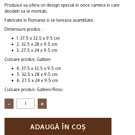
Produsul va ofera un design special in orice camera in care
decideti sa le montati.
Fabricate in Romania si se livreaza asamblate.
Dimensiuni produs :
1. 37.5 x 32.5 x 9.5 cm
2. 32.5 x 28 x 9.5 cm
3. 27.5 x 24 x 9.5 cm
Culoare produs: Galben
4. 37.5 x 32.5 x 9.5 cm
5. 32.5 x 28 x 9.5 cm
6. 27.5 x 24 x 9.5 cm
Culoare produs: Galben/Rosu
Cantitate
Set
6
rafturi
ADAUGĂ ÎN COȘ
de
perete