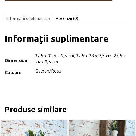
din
lemn,
in
Informații suplimentare
Recenzii (0)
forma
hexagonala,
cu
Informații suplimentare
prindere
ascunsa,
Circus,
37,5 x 32,5 x 9,5 cm, 32,5 x 28 x 9,5 cm, 27,5 x
galben/rosu
Dimensiuni
24 x 9,5 cm
Galben/Rosu
Culoare
Produse similare