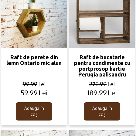
Raft de perete din
Raft de bucatarie
lemn Ontario mic alun
pentru condimente cu
portprosop hartie
Perugia palisandru
99.99
Lei
279.99
Lei
59.99
Lei
189.99
Lei
Original
Current
Original
Current
price
price
price
price
was:
is:
was:
is:
Adaugă în
Adaugă în
99.99lei.
59.99lei.
279.99lei.
189.99lei.
coș
coș