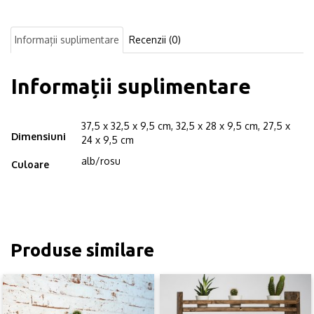
din
lemn,
in
Informații suplimentare
Recenzii (0)
forma
hexagonala,
cu
Informații suplimentare
prindere
ascunsa,
Circus,
37,5 x 32,5 x 9,5 cm, 32,5 x 28 x 9,5 cm, 27,5 x
alb/rosu
Dimensiuni
24 x 9,5 cm
alb/rosu
Culoare
Produse similare