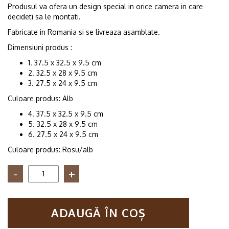
Produsul va ofera un design special in orice camera in care
decideti sa le montati.
Fabricate in Romania si se livreaza asamblate.
Dimensiuni produs :
1. 37.5 x 32.5 x 9.5 cm
2. 32.5 x 28 x 9.5 cm
3. 27.5 x 24 x 9.5 cm
Culoare produs: Alb
4. 37.5 x 32.5 x 9.5 cm
5. 32.5 x 28 x 9.5 cm
6. 27.5 x 24 x 9.5 cm
Culoare produs: Rosu/alb
Cantitate
Set
6
rafturi
ADAUGĂ ÎN COȘ
de
perete