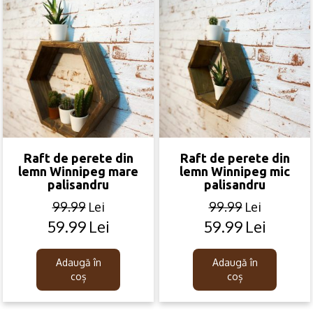
Raft de perete din
Raft de perete din
lemn Winnipeg mare
lemn Winnipeg mic
palisandru
palisandru
99.99
Lei
99.99
Lei
59.99
Lei
59.99
Lei
Original
Current
Original
Current
price
price
price
price
was:
is:
was:
is:
Adaugă în
Adaugă în
99.99lei.
59.99lei.
99.99lei.
59.99lei.
coș
coș