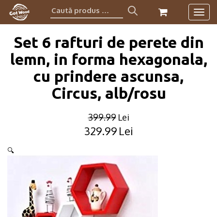
Caută
Togg
produs:
navig
Set 6 rafturi de perete din
lemn, in forma hexagonala,
cu prindere ascunsa,
Circus, alb/rosu
399.99
Lei
329.99
Lei
Original
Current
price
price
🔍
was:
is:
399.99lei.
329.99lei.