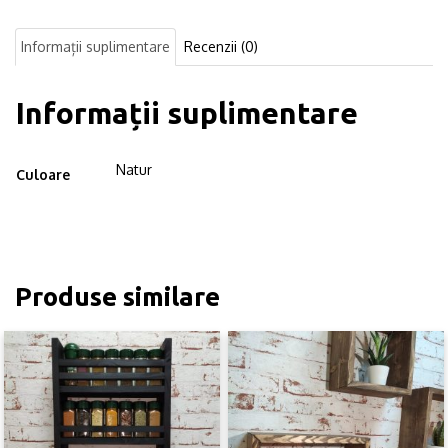
cu
prindere
Informații suplimentare
Recenzii (0)
ascunsa,
Austin,
natur
Informații suplimentare
Natur
Culoare
Produse similare