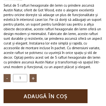
Setul de 5 rafturi hexagonale din lemn cu prindere ascunsă
Austin Natur, oferit de Got Wood, este o alegere excelentă
pentru oricine dorește să adauge un plus de funcționalitate și
estetică în interiorul casei lor. Fie că doriți să adăugați un suport
pentru plante, un suport pentru lumânări sau pentru a afișa
obiecte decorative, aceste rafturi hexagonale din lemn oferă un
design modern și minimalist. Fabricate din lemn, aceste rafturi
sunt durabile și rezistente, iar prinderea ascunsă oferă un aspect
curat și elegant. Instalarea lor este simplă și rapidă, cu
accesoriile de montare incluse în pachet. Cu dimensiuni variate,
aceste rafturi se potrivesc cu ușurință în orice spațiu și stil de
decor. Optați pentru acest set de 5 rafturi hexagonale din lemn
cu prindere ascunsă Austin Natur și transformați-vă spațiul într-
unul modern și funcțional, cu un aspect plăcut și elegant.
Cantitate
Set
5
rafturi
ADAUGĂ ÎN COȘ
hexagonale
din
lemn