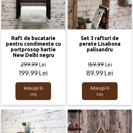
Raft de bucatarie
Set 3 rafturi de
pentru condimente cu
perete Lisabona
portprosop hartie
palisandru
New Delhi negru
299.99
Lei
159.99
Lei
199.99
Lei
89.99
Lei
Original
Current
Original
Current
price
price
price
price
was:
is:
was:
is:
Adaugă în
Adaugă în
299.99lei.
199.99lei.
159.99lei.
89.99lei.
coș
coș