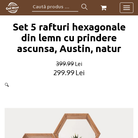
Caută
Togg
produs:
navig
Set 5 rafturi hexagonale
din lemn cu prindere
ascunsa, Austin, natur
399.99
Lei
299.99
Lei
Original
Current
price
price
🔍
was:
is:
399.99lei.
299.99lei.