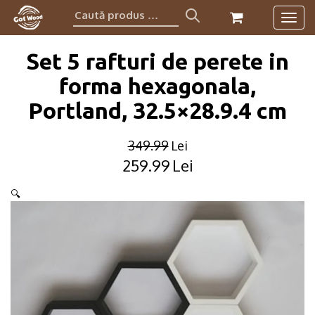
Caută
Togg
produs:
navig
Set 5 rafturi de perete in
forma hexagonala,
Portland, 32.5×28.9.4 cm
349.99
Lei
259.99
Lei
Original
Current
price
price
🔍
was:
is:
349.99lei.
259.99lei.