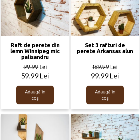
Raft de perete din
Set 3 rafturi de
lemn Winnipeg mic
perete Arkansas alun
palisandru
99.99
Lei
189.99
Lei
59.99
Lei
99.99
Lei
Original
Current
Original
Current
price
price
price
price
was:
is:
was:
is:
Adaugă în
Adaugă în
99.99lei.
59.99lei.
189.99lei.
99.99lei.
coș
coș