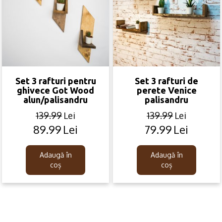
Set 3 rafturi pentru
Set 3 rafturi de
ghivece Got Wood
perete Venice
alun/palisandru
palisandru
139.99
Lei
139.99
Lei
89.99
Lei
79.99
Lei
Original
Current
Original
Current
price
price
price
price
was:
is:
was:
is:
Adaugă în
Adaugă în
139.99lei.
89.99lei.
139.99lei.
79.99lei.
coș
coș