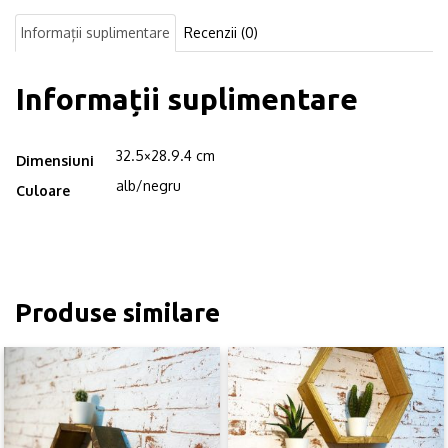
hexagonala,
Informații suplimentare
Recenzii (0)
Portland,
32.5x28.9.4
cm
Informații suplimentare
32.5×28.9.4 cm
Dimensiuni
alb/negru
Culoare
Produse similare