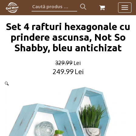
Caută
Togg
produs:
navig
Set 4 rafturi hexagonale cu
prindere ascunsa, Not So
Shabby, bleu antichizat
329.99
Lei
249.99
Lei
Original
Current
price
price
🔍
was:
is:
329.99lei.
249.99lei.