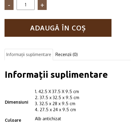
Cantitate
Set
4
rafturi
ADAUGĂ ÎN COȘ
hexagonale
cu
prindere
ascunsa,
Not
Informații suplimentare
Recenzii (0)
So
Shabby,
bleu
Informații suplimentare
antichizat
1. 42.5 X 37.5 X 9.5 cm
2. 37.5 x 32.5 x 9.5 cm
Dimensiuni
3. 32.5 x 28 x 9.5 cm
4. 27.5 x 24 x 9.5 cm
Alb antichizat
Culoare