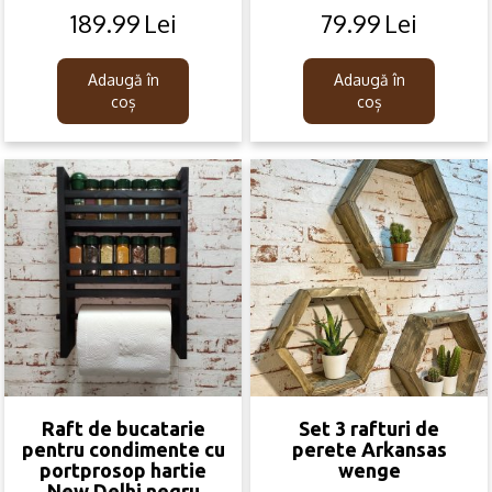
189.99
Lei
79.99
Lei
Original
Current
Original
Current
price
price
price
price
was:
is:
was:
is:
Adaugă în
Adaugă în
279.99lei.
189.99lei.
159.99lei.
79.99lei.
coș
coș
Raft de bucatarie
Set 3 rafturi de
pentru condimente cu
perete Arkansas
portprosop hartie
wenge
New Delhi negru