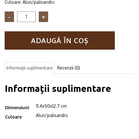
Culoare: Alun/palisandru
Cantitate
Set
3
rafturi
ADAUGĂ ÎN COȘ
pentru
ghivece
Got
Wood
alun/palisandru
Informații suplimentare
Recenzii (0)
Informații suplimentare
11.4x50x12.7 cm
Dimensiuni
Alun/palisandru
Culoare