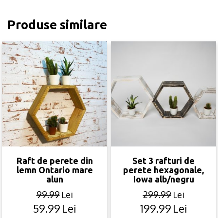
Produse similare
Raft de perete din
Set 3 rafturi de
lemn Ontario mare
perete hexagonale,
alun
Iowa alb/negru
99.99
Lei
299.99
Lei
59.99
Lei
199.99
Lei
Original
Current
Original
Current