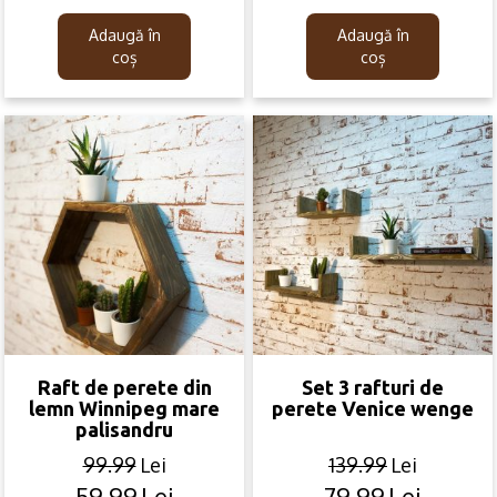
price
price
price
price
was:
is:
was:
is:
Adaugă în
Adaugă în
99.99lei.
59.99lei.
299.99lei.
199.99lei.
coș
coș
Raft de perete din
Set 3 rafturi de
lemn Winnipeg mare
perete Venice wenge
palisandru
99.99
Lei
139.99
Lei
59.99
Lei
79.99
Lei
Original
Current
Original
Current