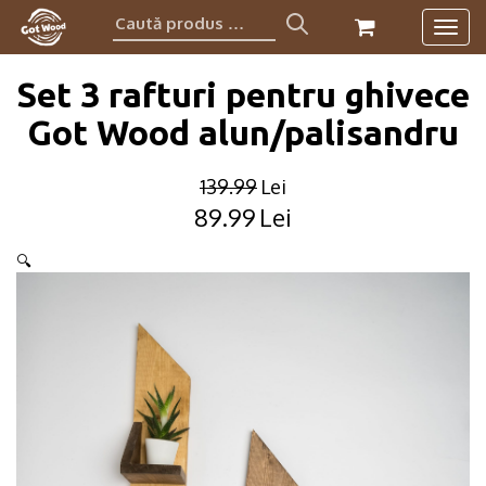
Caută
Togg
produs:
navig
Set 3 rafturi pentru ghivece
Got Wood alun/palisandru
139.99
Lei
89.99
Lei
Original
Current
price
price
🔍
was:
is:
139.99lei.
89.99lei.