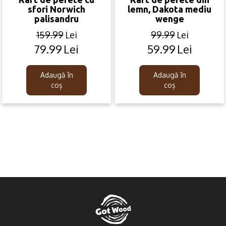
sfori Norwich
lemn, Dakota mediu
palisandru
wenge
159.99
Lei
99.99
Lei
79.99
Lei
59.99
Lei
Original
Current
Original
Current
price
price
price
price
was:
is:
was:
is:
Adaugă în
Adaugă în
159.99lei.
79.99lei.
99.99lei.
59.99lei.
coș
coș