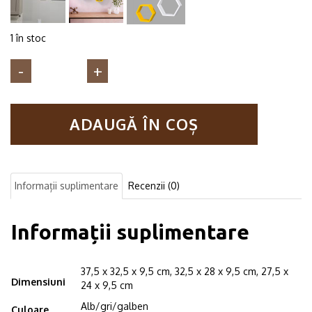
1 în stoc
Cantitate
Set
3
rafturi
ADAUGĂ ÎN COȘ
de
perete
din
lemn,
Informații suplimentare
Recenzii (0)
in
forma
hexagonala,
Informații suplimentare
cu
prindere
ascunsa,
37,5 x 32,5 x 9,5 cm, 32,5 x 28 x 9,5 cm, 27,5 x
Carnival,
Dimensiuni
24 x 9,5 cm
alb/gri/galben
Alb/gri/galben
Culoare