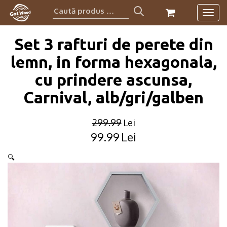
Caută
Togg
produs:
navig
Set 3 rafturi de perete din
lemn, in forma hexagonala,
cu prindere ascunsa,
Carnival, alb/gri/galben
299.99
Lei
99.99
Lei
Original
Current
price
price
🔍
was:
is:
299.99lei.
99.99lei.