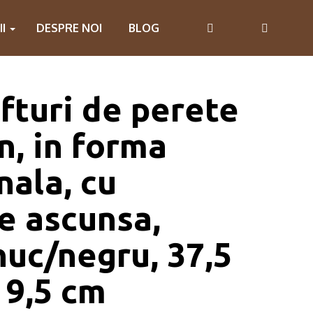
II
DESPRE NOI
BLOG
afturi de perete
n, in forma
ala, cu
e ascunsa,
nuc/negru, 37,5
 9,5 cm