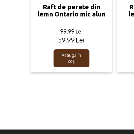
Raft de perete din
R
lemn Ontario mic alun
l
99.99
Lei
59.99
Lei
Original
Current
price
price
was:
is:
Adaugă în
99.99lei.
59.99lei.
coș