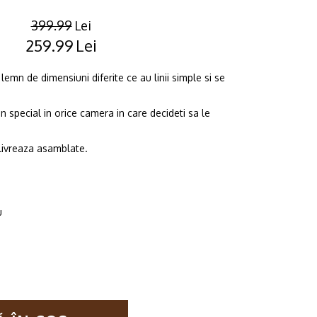
399.99
Lei
259.99
Lei
Original
Current
price
price
lemn de dimensiuni diferite ce au linii simple si se
was:
is:
399.99lei.
259.99lei.
 special in orice camera in care decideti sa le
 livreaza asamblate.
m
u