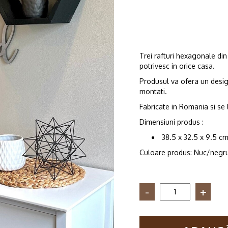
Trei rafturi hexagonale din 
potrivesc in orice casa.
Produsul va ofera un design
montati.
Fabricate in Romania si se
Dimensiuni produs :
38.5 x 32.5 x 9.5 c
Culoare produs: Nuc/negr
Cantitate
Set
3
rafturi