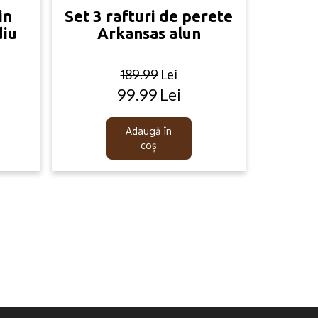
in
Set 3 rafturi de perete
diu
Arkansas alun
189.99
Lei
99.99
Lei
Original
Current
price
price
was:
is:
Adaugă în
189.99lei.
99.99lei.
coș