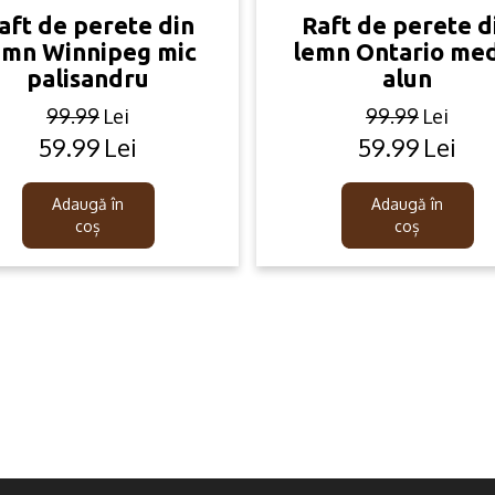
aft de perete din
Raft de perete d
emn Winnipeg mic
lemn Ontario me
palisandru
alun
99.99
Lei
99.99
Lei
59.99
Lei
59.99
Lei
Original
Current
Original
Current
price
price
price
price
was:
is:
was:
is:
Adaugă în
Adaugă în
99.99lei.
59.99lei.
99.99lei.
59.99lei.
coș
coș