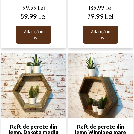
99.99
Lei
139.99
Lei
59.99
Lei
79.99
Lei
Original
Current
Original
Current
price
price
price
price
was:
is:
was:
is:
Adaugă în
Adaugă în
99.99lei.
59.99lei.
139.99lei.
79.99lei.
coș
coș
Raft de perete din
Raft de perete din
lemn, Dakota mediu
lemn Winnipeg mare