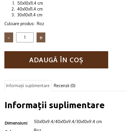
50x10x11.4 cm
40x10x11.4 cm
30x10x11.4 cm
Culoare produs: Roz
Cantitate
Set
3
rafturi
ADAUGĂ ÎN COȘ
de
perete
camera
copil
Mumbai
Informații suplimentare
Recenzii (0)
roz
Informații suplimentare
50x10x9.4/40x10x9.4/30x10x9.4 cm
Dimensiuni
Roz