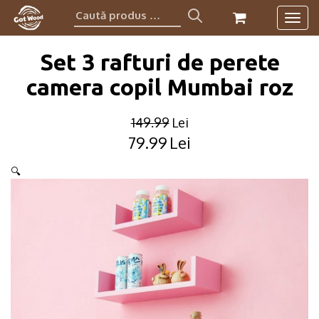
Caută
Togg
produs:
navig
Set 3 rafturi de perete
camera copil Mumbai roz
149.99
Lei
79.99
Lei
Original
Current
price
price
🔍
was:
is:
149.99lei.
79.99lei.