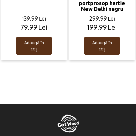
portprosop hartie
New Delhi negru
139.99
Lei
299.99
Lei
79.99
Lei
199.99
Lei
Original
Current
Original
Current
price
price
price
price
was:
is:
was:
is:
Adaugă în
Adaugă în
139.99lei.
79.99lei.
299.99lei.
199.99lei.
coș
coș