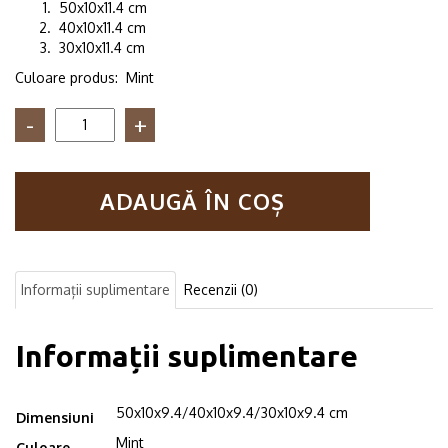
50x10x11.4 cm
40x10x11.4 cm
30x10x11.4 cm
Culoare produs: Mint
Cantitate
Set
3
rafturi
ADAUGĂ ÎN COȘ
de
perete
camera
copil
Mumbai
Informații suplimentare
Recenzii (0)
mint
Informații suplimentare
50x10x9.4/40x10x9.4/30x10x9.4 cm
Dimensiuni
Mint
Culoare