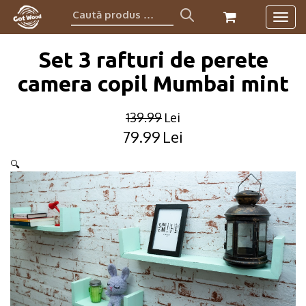
Caută
Togg
produs:
navig
Set 3 rafturi de perete
camera copil Mumbai mint
139.99
Lei
79.99
Lei
Original
Current
price
price
🔍
was:
is:
139.99lei.
79.99lei.