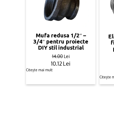
Mufa redusa 1/2″ –
El
3/4″ pentru proiecte
f
DIY stil industrial
14.00
Lei
10.12
Lei
Original
Current
price
price
Citește mai mult
was:
is:
Citește 
14.00lei.
10.12lei.