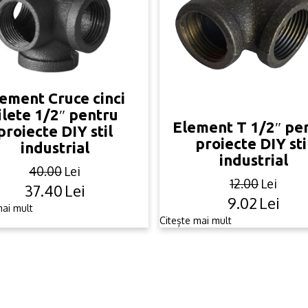
ement Cruce cinci
ilete 1/2″ pentru
Element T 1/2″ pe
proiecte DIY stil
proiecte DIY sti
industrial
industrial
40.00
Lei
12.00
Lei
37.40
Lei
Original
Current
9.02
Lei
Original
Current
price
price
mai mult
price
price
Citește mai mult
was:
is:
was:
is:
40.00lei.
37.40lei.
12.00lei.
9.02lei.