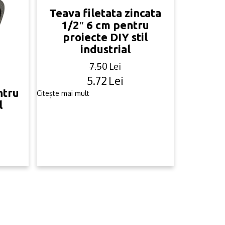
Teava filetata zincata
1/2″ 6 cm pentru
proiecte DIY stil
industrial
7.50
Lei
5.72
Lei
Original
Current
ntru
price
price
Citește mai mult
l
was:
is:
7.50lei.
5.72lei.