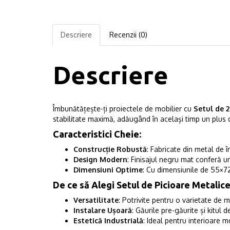
Descriere
Recenzii (0)
Descriere
Îmbunătățește-ți proiectele de mobilier cu
Setul de 
stabilitate maximă, adăugând în același timp un plus 
Caracteristici Cheie:
Construcție Robustă
: Fabricate din metal de î
Design Modern
: Finisajul negru mat conferă u
Dimensiuni Optime
: Cu dimensiunile de 55×72
De ce să Alegi Setul de Picioare Metalice
Versatilitate
: Potrivite pentru o varietate de m
Instalare Ușoară
: Găurile pre-găurite și kitul 
Estetică Industrială
: Ideal pentru interioare m