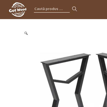
Caută
produs:
🔍