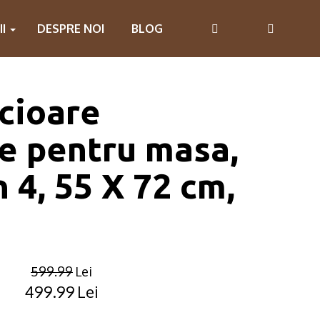
II
DESPRE NOI
BLOG
icioare
e pentru masa,
n 4, 55 X 72 cm,
599.99
Lei
499.99
Lei
Original
Current
price
price