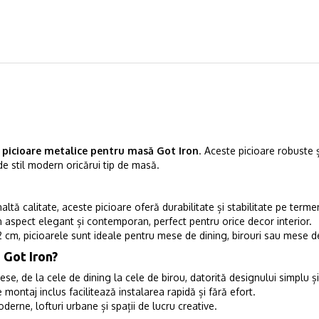
2 picioare metalice pentru masă Got Iron
. Aceste picioare robuste 
de stil modern oricărui tip de masă.
naltă calitate, aceste picioare oferă durabilitate și stabilitate pe terme
n aspect elegant și contemporan, perfect pentru orice decor interior.
 cm, picioarele sunt ideale pentru mese de dining, birouri sau mese de
 Got Iron?
ese, de la cele de dining la cele de birou, datorită designului simplu și
de montaj inclus facilitează instalarea rapidă și fără efort.
oderne, lofturi urbane și spații de lucru creative.