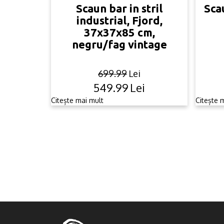
Scaun bar in stril
Sca
industrial, Fjord,
37x37x85 cm,
negru/fag vintage
699.99
Lei
549.99
Lei
Original
Current
price
price
Citește mai mult
Citește 
was:
is:
699.99lei.
549.99lei.