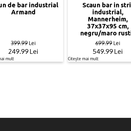
un de bar industrial
Scaun bar in stri
Armand
industrial,
Mannerheim,
37x37x95 cm,
negru/maro rust
399.99
Lei
699.99
Lei
249.99
Lei
549.99
Lei
Original
Current
Original
Current
price
price
price
price
mai mult
Citește mai mult
was:
is:
was:
is:
399.99lei.
249.99lei.
699.99lei
549.99lei