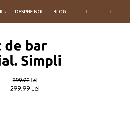
II
DESPRE NOI
BLOG
 de bar
al. Simpli
399.99
Lei
299.99
Lei
Original
Current
price
price
was:
is:
399.99lei.
299.99lei.