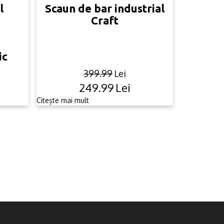
l
Scaun de bar industrial
Craft
ic
399.99
Lei
249.99
Lei
Original
Current
price
price
Citește mai mult
was:
is:
.
.
399.99lei.
249.99lei.