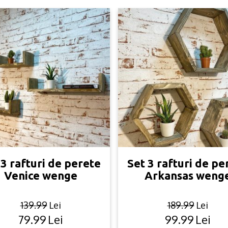
 3 rafturi de perete
Set 3 rafturi de pe
Venice wenge
Arkansas weng
139.99
Lei
189.99
Lei
79.99
Lei
99.99
Lei
Original
Current
Original
Current