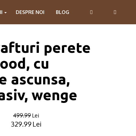
II
DESPRE NOI
BLOG
rafturi perete
ood, cu
e ascunsa,
asiv, wenge
499.99
Lei
329.99
Lei
Original
Current
price
price