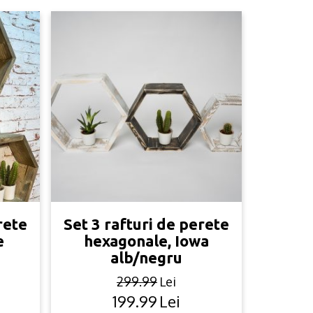
rete
Set 3 rafturi de perete
e
hexagonale, Iowa
alb/negru
299.99
Lei
199.99
Lei
Original
Current