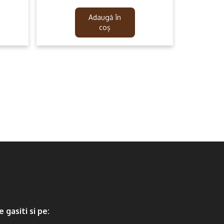
price
price
was:
is:
Adaugă în
299.99lei.
199.99lei.
coș
e gasiti si pe: