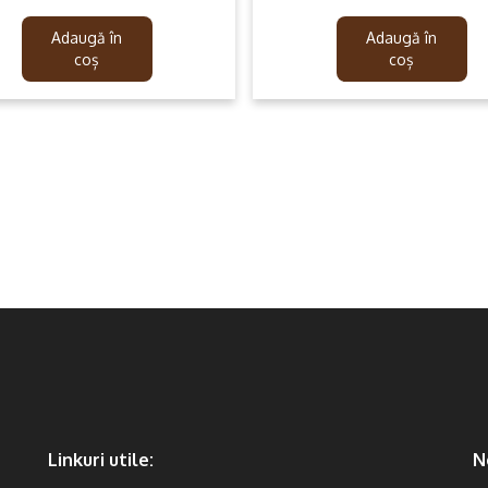
price
price
price
price
was:
is:
was:
is:
Adaugă în
Adaugă în
139.99lei.
79.99lei.
189.99lei.
99.99lei.
coș
coș
Linkuri utile:
N