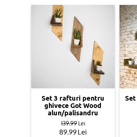
Set 3 rafturi pentru
Set
ghivece Got Wood
alun/palisandru
139.99
Lei
89.99
Lei
Original
Current