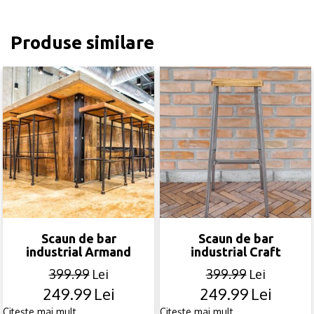
Produse similare
Scaun de bar
Scaun de bar
industrial Armand
industrial Craft
399.99
Lei
399.99
Lei
249.99
Lei
249.99
Lei
Original
Current
Original
Current
price
price
price
price
Citește mai mult
Citește mai mult