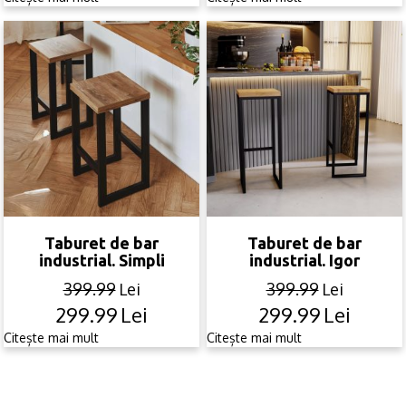
was:
is:
was:
is:
399.99lei.
249.99lei.
399.99lei.
249.99lei.
Taburet de bar
Taburet de bar
industrial. Simpli
industrial. Igor
399.99
Lei
399.99
Lei
299.99
Lei
299.99
Lei
Original
Current
Original
Current
price
price
price
price
Citește mai mult
Citește mai mult
was:
is:
was:
is:
399.99lei.
299.99lei.
399.99lei.
299.99lei.