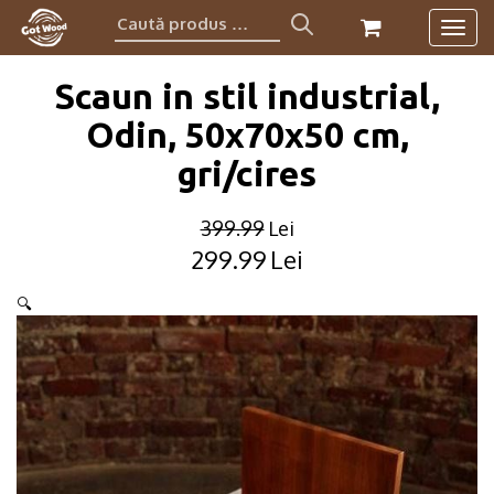
Caută
Togg
produs:
navig
Scaun in stil industrial,
Odin, 50x70x50 cm,
gri/cires
399.99
Lei
299.99
Lei
Original
Current
price
price
🔍
was:
is:
399.99lei.
299.99lei.