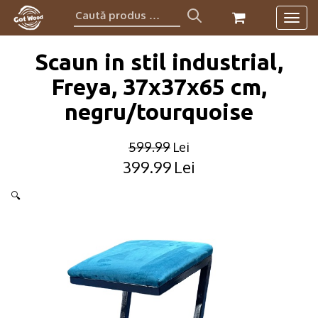
Caută
Togg
produs:
navig
Scaun in stil industrial,
Freya, 37x37x65 cm,
negru/tourquoise
599.99
Lei
399.99
Lei
Original
Current
price
price
🔍
was:
is:
599.99lei.
399.99lei.