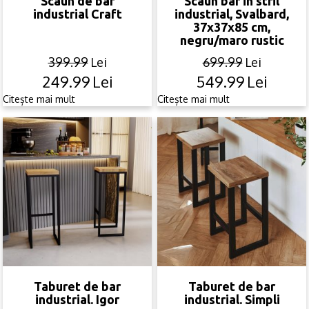
Scaun de bar
Scaun bar in stril
industrial Craft
industrial, Svalbard,
37x37x85 cm,
negru/maro rustic
399.99
Lei
699.99
Lei
249.99
Lei
549.99
Lei
Original
Current
Original
Current
price
price
price
price
Citește mai mult
Citește mai mult
was:
is:
was:
is:
399.99lei.
249.99lei.
699.99lei.
549.99lei.
Taburet de bar
Taburet de bar
industrial. Igor
industrial. Simpli