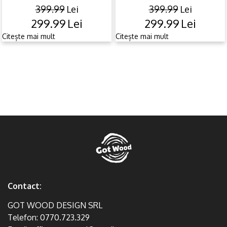
399.99
Lei
399.99
Lei
299.99
Lei
299.99
Lei
Original
Current
Original
Current
price
price
price
price
Citește mai mult
Citește mai mult
was:
is:
was:
is:
399.99lei.
299.99lei.
399.99lei.
299.99lei.
Contact:
GOT WOOD DESIGN SRL
Telefon:
0770.723.329