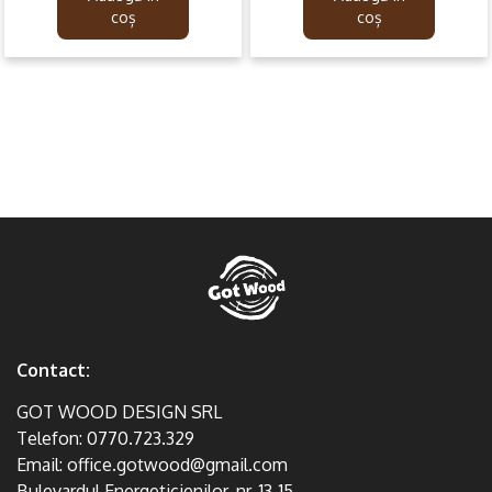
139.99lei.
89.99lei.
139.99lei.
79.99lei.
coș
coș
Contact:
GOT WOOD DESIGN SRL
Telefon:
0770.723.329
Email:
office.gotwood@gmail.com
Bulevardul Energeticienilor, nr. 13-15