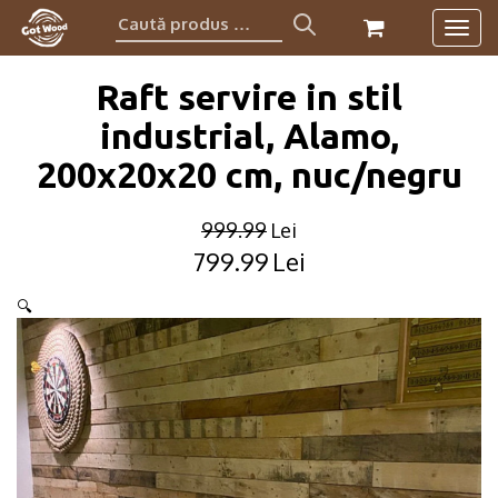
Caută
Togg
produs:
navig
Raft servire in stil
industrial, Alamo,
200x20x20 cm, nuc/negru
999.99
Lei
799.99
Lei
Original
Current
price
price
🔍
was:
is:
999.99lei.
799.99lei.