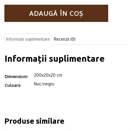
servire
in
ADAUGĂ ÎN COȘ
stil
industrial,
Alamo,
200x20x20
cm,
Informații suplimentare
Recenzii (0)
nuc/negru
Informații suplimentare
200x20x20 cm
Dimensiuni
Nuc/negru
Culoare
Produse similare