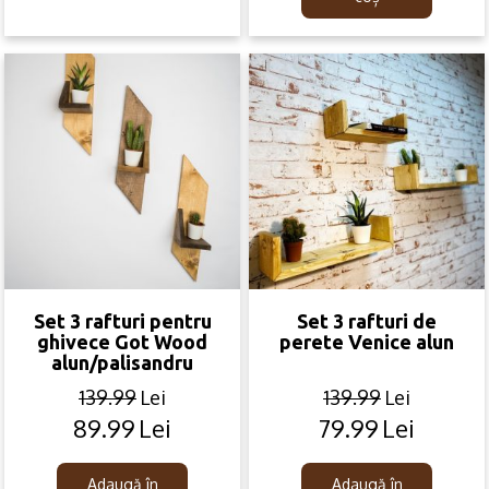
Set 3 rafturi pentru
Set 3 rafturi de
ghivece Got Wood
perete Venice alun
alun/palisandru
139.99
Lei
139.99
Lei
89.99
Lei
79.99
Lei
Original
Current
Original
Current
price
price
price
price
was:
is:
was:
is:
Adaugă în
Adaugă în