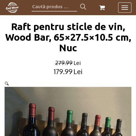
Caută
Togg
produs:
navig
Raft pentru sticle de vin,
Wood Bar, 65×27.5×10.5 cm,
Nuc
279.99
Lei
179.99
Lei
Original
Current
price
price
🔍
was:
is:
279.99lei.
179.99lei.