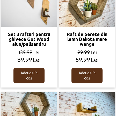
Set 3 rafturi pentru
Raft de perete din
ghivece Got Wood
lemn Dakota mare
alun/palisandru
wenge
139.99
Lei
99.99
Lei
89.99
Lei
59.99
Lei
Original
Current
Original
Current
price
price
price
price
was:
is:
was:
is:
Adaugă în
Adaugă în
139.99lei.
89.99lei.
99.99lei.
59.99lei.
coș
coș