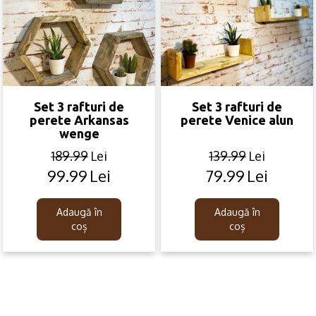
Set 3 rafturi de
Set 3 rafturi de
perete Arkansas
perete Venice alun
wenge
189.99
Lei
139.99
Lei
99.99
Lei
79.99
Lei
Original
Current
Original
Current
price
price
price
price
was:
is:
was:
is:
Adaugă în
Adaugă în
189.99lei.
99.99lei.
139.99lei.
79.99lei.
coș
coș