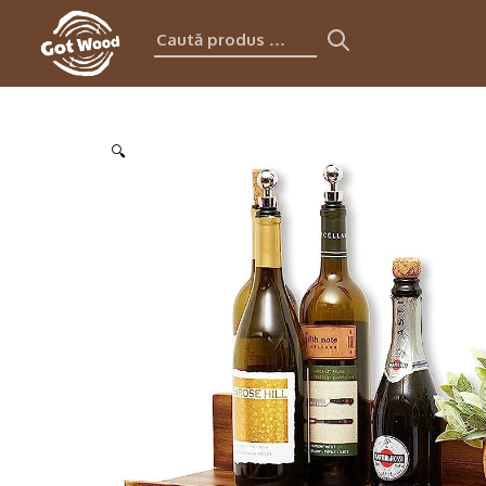
Caută
produs:
🔍