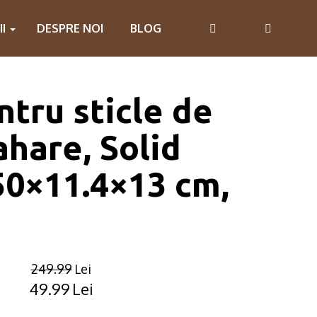
II
DESPRE NOI
BLOG
ntru sticle de
ahare, Solid
50×11.4×13 cm,
249.99
Lei
49.99
Lei
Original
Current
price
price