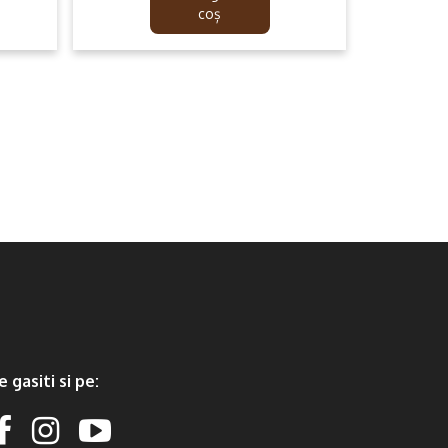
149.99lei.
89.99lei.
coș
e gasiti si pe: