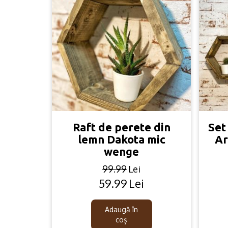
Raft de perete din
Set
lemn Dakota mic
Ar
wenge
99.99
Lei
59.99
Lei
Original
Current
price
price
was:
is:
Adaugă în
99.99lei.
59.99lei.
coș