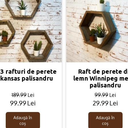
 3 rafturi de perete
Raft de perete d
kansas palisandru
lemn Winnipeg me
palisandru
189.99
Lei
99.99
Lei
99.99
Lei
29.99
Lei
Original
Current
Original
Current
price
price
price
price
was:
is:
was:
is:
Adaugă în
Adaugă în
189.99lei.
99.99lei.
99.99lei.
29.99lei.
coș
coș