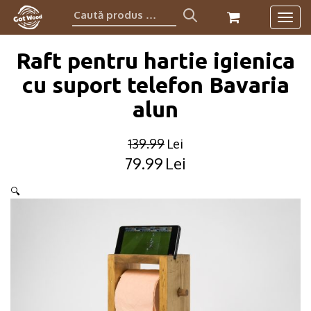
Caută
Togg
produs:
navig
Raft pentru hartie igienica
cu suport telefon Bavaria
alun
139.99
Lei
79.99
Lei
Original
Current
price
price
🔍
was:
is:
139.99lei.
79.99lei.