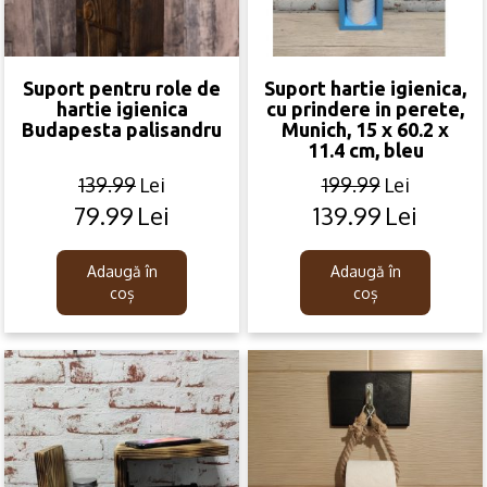
Suport pentru role de
Suport hartie igienica,
hartie igienica
cu prindere in perete,
Budapesta palisandru
Munich, 15 x 60.2 x
11.4 cm, bleu
139.99
Lei
199.99
Lei
79.99
Lei
139.99
Lei
Original
Current
Original
Current
price
price
price
price
was:
is:
was:
is:
Adaugă în
Adaugă în
139.99lei.
79.99lei.
199.99lei.
139.99lei.
coș
coș