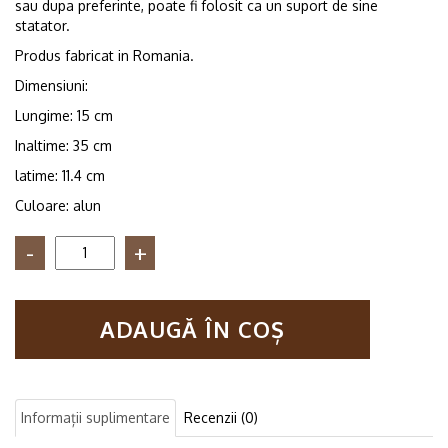
sau dupa preferinte, poate fi folosit ca un suport de sine
statator.
Produs fabricat in Romania.
Dimensiuni:
Lungime: 15 cm
Inaltime: 35 cm
latime: 11.4 cm
Culoare: alun
Cantitate
Raft
pentru
hartie
ADAUGĂ ÎN COȘ
igienica
cu
suport
telefon
Bavaria
Informații suplimentare
Recenzii (0)
alun