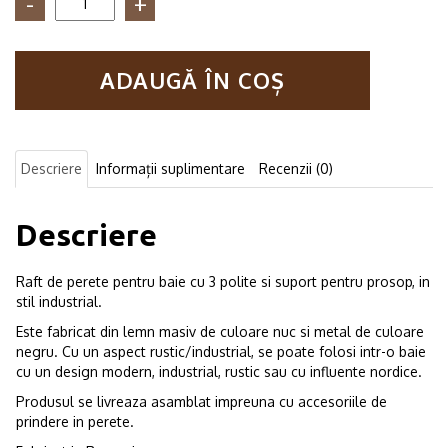
Raft
pentru
baie
ADAUGĂ ÎN COȘ
cu
portprosop
in
stil
industrial,
Descriere
Informații suplimentare
Recenzii (0)
Maidstone,
50x30x20
cm,
Descriere
nuc/negru
Raft de perete pentru baie cu 3 polite si suport pentru prosop, in
stil industrial.
Este fabricat din lemn masiv de culoare nuc si metal de culoare
negru. Cu un aspect rustic/industrial, se poate folosi intr-o baie
cu un design modern, industrial, rustic sau cu influente nordice.
Produsul se livreaza asamblat impreuna cu accesoriile de
prindere in perete.