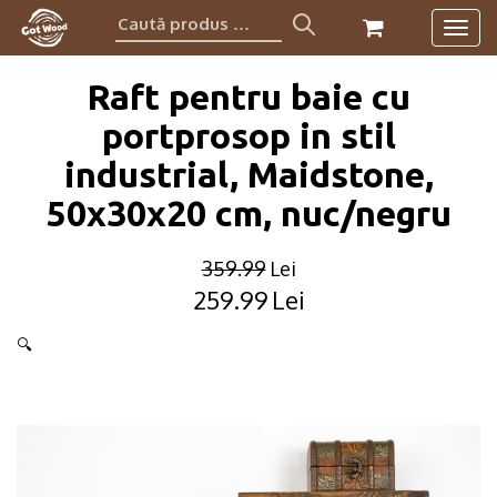
Caută
Togg
produs:
navig
Raft pentru baie cu
portprosop in stil
industrial, Maidstone,
50x30x20 cm, nuc/negru
359.99
Lei
259.99
Lei
Original
Current
price
price
🔍
was:
is:
359.99lei.
259.99lei.