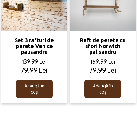
Set 3 rafturi de
Raft de perete cu
perete Venice
sfori Norwich
palisandru
palisandru
139.99
Lei
159.99
Lei
79.99
Lei
79.99
Lei
Original
Current
Original
Current
price
price
price
price
was:
is:
was:
is:
Adaugă în
Adaugă în
139.99lei.
79.99lei.
159.99lei.
79.99lei.
coș
coș