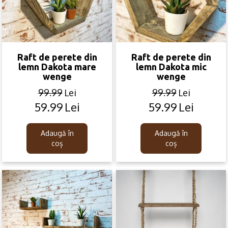
Raft de perete din
Raft de perete din
lemn Dakota mare
lemn Dakota mic
wenge
wenge
99.99
Lei
99.99
Lei
59.99
Lei
59.99
Lei
Original
Current
Original
Current
price
price
price
price
was:
is:
was:
is:
Adaugă în
Adaugă în
99.99lei.
59.99lei.
99.99lei.
59.99lei.
coș
coș