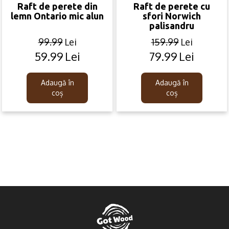
Raft de perete din
Raft de perete cu
lemn Ontario mic alun
sfori Norwich
palisandru
99.99
Lei
159.99
Lei
59.99
Lei
79.99
Lei
Original
Current
Original
Current
price
price
price
price
was:
is:
was:
is:
Adaugă în
Adaugă în
99.99lei.
59.99lei.
159.99lei.
79.99lei.
coș
coș