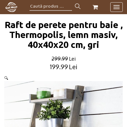
Caută
Togg
produs:
navig
Raft de perete pentru baie ,
Thermopolis, lemn masiv,
40x40x20 cm, gri
299.99
Lei
199.99
Lei
Original
Current
price
price
🔍
was:
is:
299.99lei.
199.99lei.