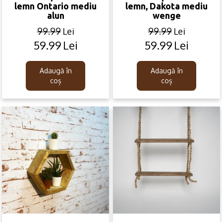
lemn Ontario mediu
lemn, Dakota mediu
alun
wenge
99.99
Lei
99.99
Lei
59.99
Lei
59.99
Lei
Original
Current
Original
Current
price
price
price
price
was:
is:
was:
is:
Adaugă în
Adaugă în
99.99lei.
59.99lei.
99.99lei.
59.99lei.
coș
coș