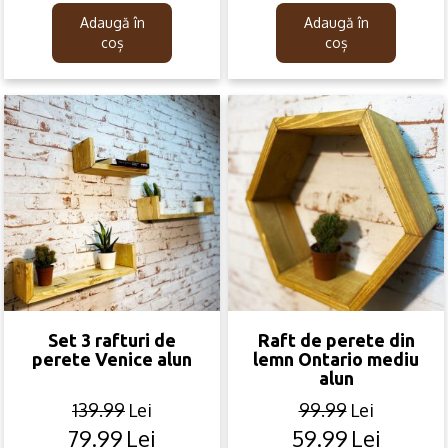
was:
is:
was:
is:
Adaugă în
Adaugă în
139.99lei.
79.99lei.
189.99lei.
99.99lei.
coș
coș
Set 3 rafturi de
Raft de perete din
perete Venice alun
lemn Ontario mediu
alun
139.99
Lei
99.99
Lei
79.99
Lei
59.99
Lei
Original
Current
Original
Current