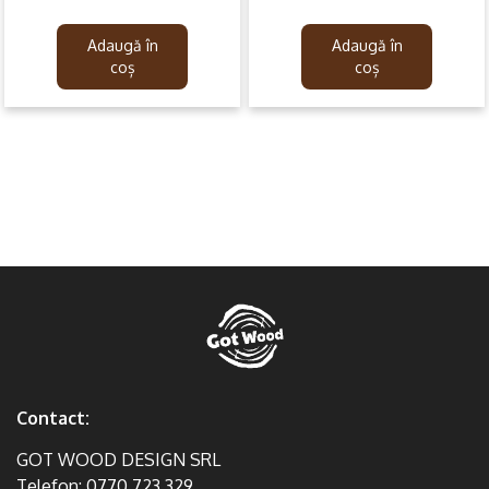
price
price
price
price
was:
is:
was:
is:
Adaugă în
Adaugă în
139.99lei.
79.99lei.
99.99lei.
59.99lei.
coș
coș
Contact:
GOT WOOD DESIGN SRL
Telefon:
0770.723.329