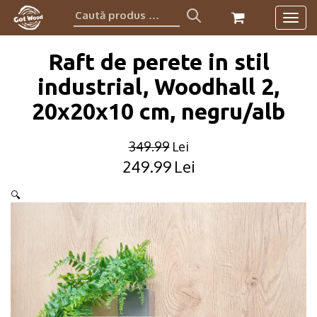
Caută
Togg
produs:
navig
Raft de perete in stil
industrial, Woodhall 2,
20x20x10 cm, negru/alb
349.99
Lei
249.99
Lei
Original
Current
price
price
🔍
was:
is:
349.99lei.
249.99lei.