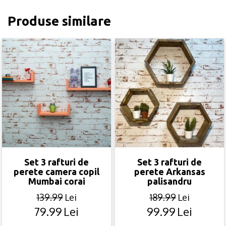
Produse similare
Set 3 rafturi de
Set 3 rafturi de
perete camera copil
perete Arkansas
Mumbai corai
palisandru
139.99
Lei
189.99
Lei
79.99
Lei
99.99
Lei
Original
Current
Original
Current
price
price
price
price