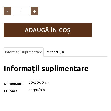
Cantitate
Raft
de
perete
ADAUGĂ ÎN COȘ
in
stil
industrial,
Woodhall
2,
Informații suplimentare
Recenzii (0)
20x20x10
cm,
negru/alb
Informații suplimentare
20x20x10 cm
Dimensiuni
negru/alb
Culoare