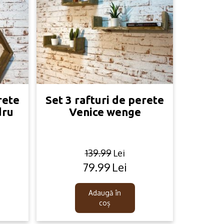
rete
Set 3 rafturi de perete
dru
Venice wenge
139.99
Lei
79.99
Lei
Original
Current
price
price
was:
is:
Adaugă în
139.99lei.
79.99lei.
coș