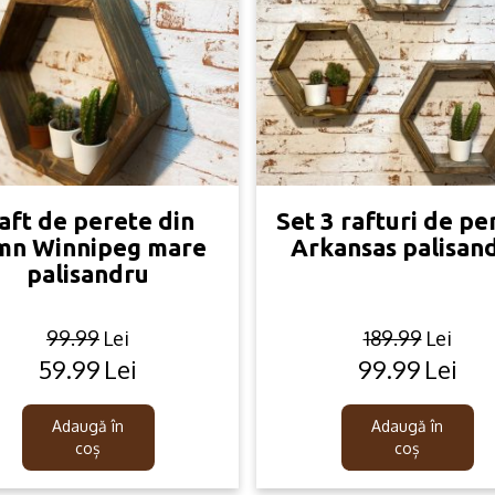
aft de perete din
Set 3 rafturi de pe
mn Winnipeg mare
Arkansas palisan
palisandru
99.99
Lei
189.99
Lei
59.99
Lei
99.99
Lei
Original
Current
Original
Current
price
price
price
price
was:
is:
was:
is:
Adaugă în
Adaugă în
99.99lei.
59.99lei.
189.99lei.
99.99lei.
coș
coș