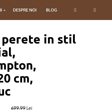
II
DESPRE NOI
BLOG
perete in stil
al,
mpton,
20 cm,
uc
699.99
Lei