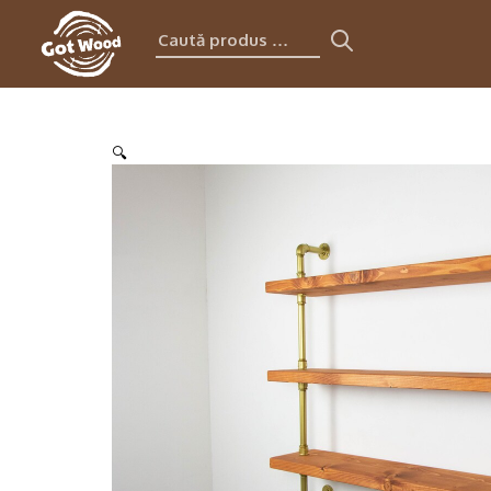
Caută
produs:
🔍