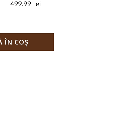
499.99
Lei
Original
Current
price
price
was:
is:
699.99lei.
499.99lei.
 ÎN COȘ