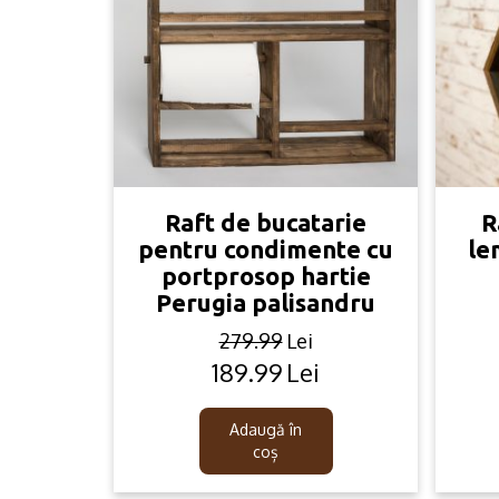
Raft de bucatarie
R
pentru condimente cu
le
portprosop hartie
Perugia palisandru
279.99
Lei
189.99
Lei
Original
Current
price
price
was:
is:
Adaugă în
279.99lei.
189.99lei.
coș