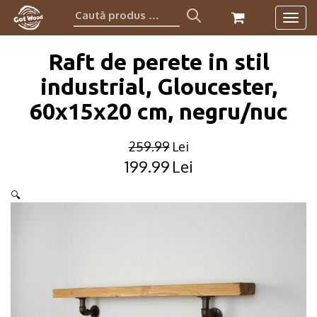
Caută
Togg
produs:
navig
Raft de perete in stil
industrial, Gloucester,
60x15x20 cm, negru/nuc
259.99
Lei
199.99
Lei
Original
Current
price
price
🔍
was:
is:
259.99lei.
199.99lei.