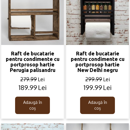
Raft de bucatarie
Raft de bucatarie
pentru condimente cu
pentru condimente cu
portprosop hartie
portprosop hartie
Perugia palisandru
New Delhi negru
279.99
Lei
299.99
Lei
189.99
Lei
199.99
Lei
Original
Current
Original
Current
price
price
price
price
was:
is:
was:
is:
Adaugă în
Adaugă în
279.99lei.
189.99lei.
299.99lei.
199.99lei.
coș
coș