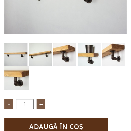
Cantitate
Raft
de
perete
ADAUGĂ ÎN COȘ
in
stil