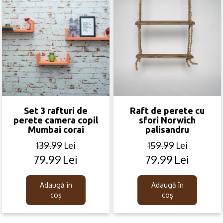
Set 3 rafturi de
Raft de perete cu
perete camera copil
sfori Norwich
Mumbai corai
palisandru
139.99
Lei
159.99
Lei
79.99
Lei
79.99
Lei
Original
Current
Original
Current
price
price
price
price
was:
is:
was:
is:
Adaugă în
Adaugă în
139.99lei.
79.99lei.
159.99lei.
79.99lei.
coș
coș