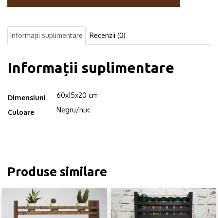
industrial,
Gloucester,
60x15x20
Informații suplimentare
Recenzii (0)
cm,
negru/nuc
Informații suplimentare
60x15x20 cm
Dimensiuni
Negru/nuc
Culoare
Produse similare