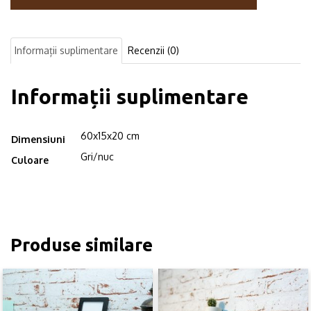
industrial,
Gloucester,
60x15x20
Informații suplimentare
Recenzii (0)
cm,
gri/nuc
Informații suplimentare
60x15x20 cm
Dimensiuni
Gri/nuc
Culoare
Produse similare