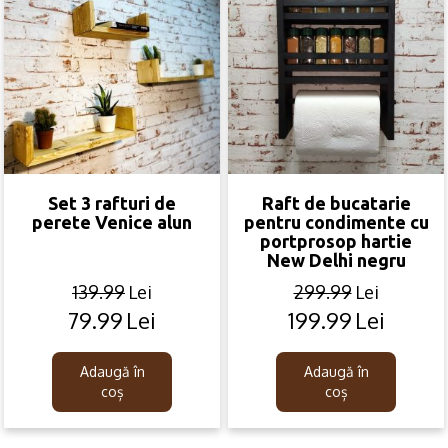
Set 3 rafturi de
Raft de bucatarie
perete Venice alun
pentru condimente cu
portprosop hartie
New Delhi negru
139.99
Lei
299.99
Lei
79.99
Lei
199.99
Lei
Original
Current
Original
Current
price
price
price
price
was:
is:
was:
is:
Adaugă în
Adaugă în
139.99lei.
79.99lei.
299.99lei.
199.99lei.
coș
coș