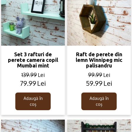
Set 3 rafturi de
Raft de perete din
perete camera copil
lemn Winnipeg mic
Mumbai mint
palisandru
139.99
Lei
99.99
Lei
79.99
Lei
59.99
Lei
Original
Current
Original
Current
price
price
price
price
was:
is:
was:
is:
Adaugă în
Adaugă în
139.99lei.
79.99lei.
99.99lei.
59.99lei.
coș
coș