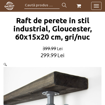
Caută
Togg
produs:
navig
Raft de perete in stil
industrial, Gloucester,
60x15x20 cm, gri/nuc
399.99
Lei
299.99
Lei
Original
Current
price
price
🔍
was:
is:
399.99lei.
299.99lei.