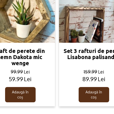
aft de perete din
Set 3 rafturi de pe
lemn Dakota mic
Lisabona palisan
wenge
99.99
Lei
159.99
Lei
59.99
Lei
89.99
Lei
Original
Current
Original
Current
price
price
price
price
was:
is:
was:
is:
Adaugă în
Adaugă în
99.99lei.
59.99lei.
159.99lei.
89.99lei.
coș
coș