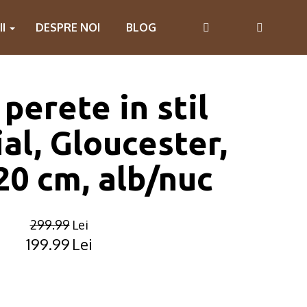
II
DESPRE NOI
BLOG
perete in stil
ial, Gloucester,
0 cm, alb/nuc
299.99
Lei
199.99
Lei
Original
Current
price
price
was:
is:
299.99lei.
199.99lei.