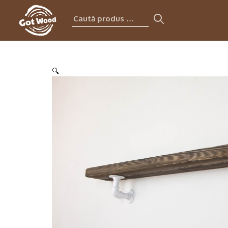
Caută
produs:
🔍