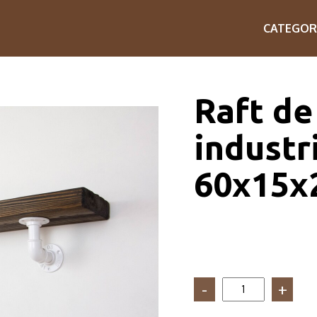
CATEGOR
Raft de 
industr
60x15x2
Cantitate
Raft
de