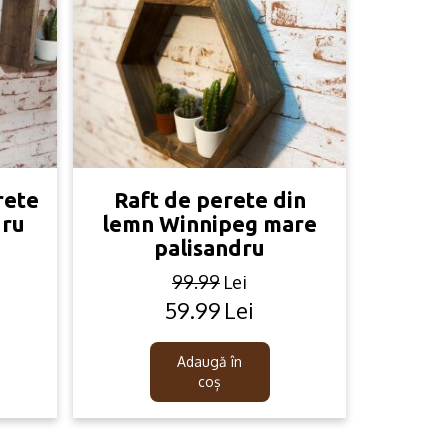
rete
Raft de perete din
dru
lemn Winnipeg mare
palisandru
99.99
Lei
59.99
Lei
Original
Current
price
price
was:
is:
Adaugă în
99.99lei.
59.99lei.
coș