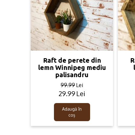
Raft de perete din
R
lemn Winnipeg mediu
palisandru
99.99
Lei
29.99
Lei
Original
Current
price
price
was:
is:
Adaugă în
99.99lei.
29.99lei.
coș