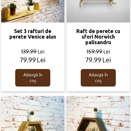
Set 3 rafturi de
Raft de perete cu
perete Venice alun
sfori Norwich
palisandru
139.99
Lei
159.99
Lei
79.99
Lei
79.99
Lei
Original
Current
Original
Current
price
price
price
price
was:
is:
was:
is:
Adaugă în
Adaugă în
139.99lei.
79.99lei.
159.99lei.
79.99lei.
coș
coș