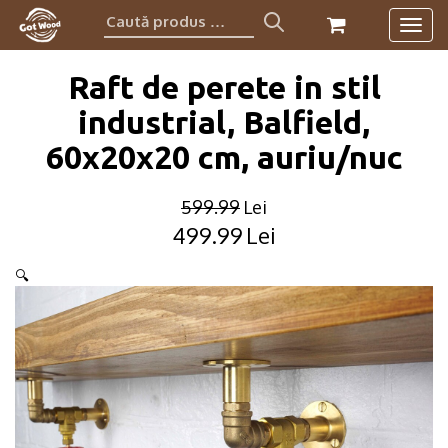
Caută
Togg
produs:
navig
Raft de perete in stil
industrial, Balfield,
60x20x20 cm, auriu/nuc
599.99
Lei
499.99
Lei
Original
Current
price
price
🔍
was:
is:
599.99lei.
499.99lei.