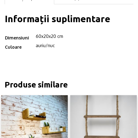
cm,
auriu/nuc
Informații suplimentare
60x20x20 cm
Dimensiuni
auriu/nuc
Culoare
Produse similare