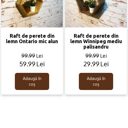
Raft de perete din
Raft de perete din
lemn Ontario mic alun
lemn Winnipeg mediu
palisandru
99.99
Lei
99.99
Lei
59.99
Lei
29.99
Lei
Original
Current
Original
Current
price
price
price
price
was:
is:
was:
is:
Adaugă în
Adaugă în
99.99lei.
59.99lei.
99.99lei.
29.99lei.
coș
coș