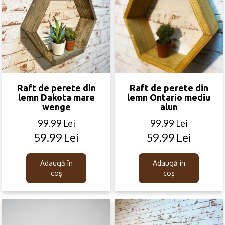
Raft de perete din
Raft de perete din
lemn Dakota mare
lemn Ontario mediu
wenge
alun
99.99
Lei
99.99
Lei
59.99
Lei
59.99
Lei
Original
Current
Original
Current
price
price
price
price
was:
is:
was:
is:
Adaugă în
Adaugă în
99.99lei.
59.99lei.
99.99lei.
59.99lei.
coș
coș