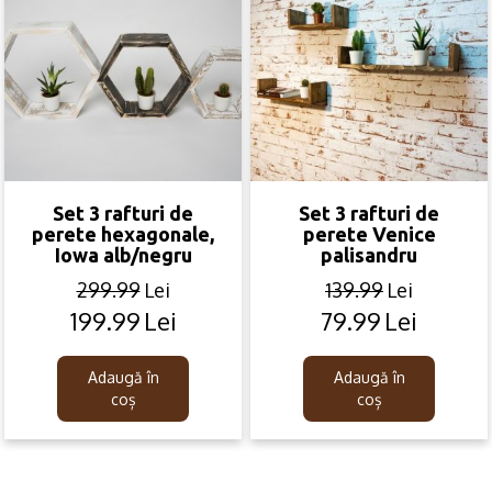
Set 3 rafturi de
Set 3 rafturi de
perete hexagonale,
perete Venice
Iowa alb/negru
palisandru
299.99
Lei
139.99
Lei
199.99
Lei
79.99
Lei
Original
Current
Original
Current
price
price
price
price
was:
is:
was:
is:
Adaugă în
Adaugă în
299.99lei.
199.99lei.
139.99lei.
79.99lei.
coș
coș