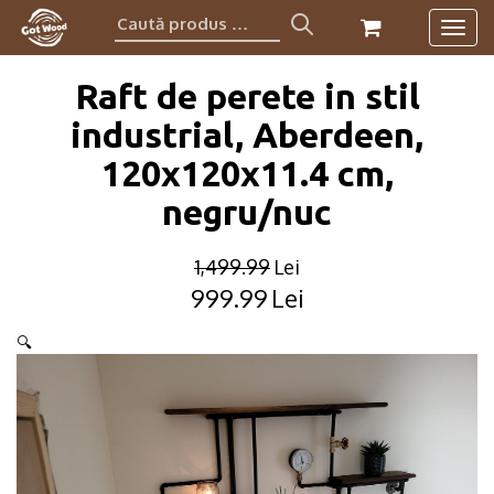
Caută
Togg
produs:
navig
Raft de perete in stil
industrial, Aberdeen,
120x120x11.4 cm,
negru/nuc
1,499.99
Lei
999.99
Lei
Original
Current
price
price
🔍
was:
is:
1,499.99lei.
999.99lei.