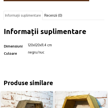
industrial,
Aberdeen,
120x120x11.4
Informații suplimentare
Recenzii (0)
cm,
negru/nuc
Informații suplimentare
120x120x11.4 cm
Dimensiuni
negru/nuc
Culoare
Produse similare