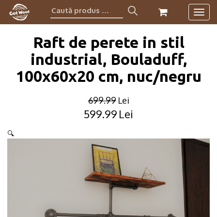
Caută
Togg
produs:
navig
Raft de perete in stil
industrial, Bouladuff,
100x60x20 cm, nuc/negru
699.99
Lei
599.99
Lei
Original
Current
price
price
🔍
was:
is:
699.99lei.
599.99lei.