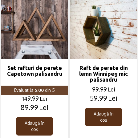
Set rafturi de perete
Raft de perete din
Capetown palisandru
lemn Winnipeg mic
palisandru
99.99
Lei
Evaluat la
5.00
din 5
59.99
Lei
Original
Current
149.99
Lei
price
price
89.99
Lei
Original
Current
was:
is:
price
price
Adaugă în
99.99lei.
59.99lei.
coș
was:
is:
Adaugă în
149.99lei.
89.99lei.
coș