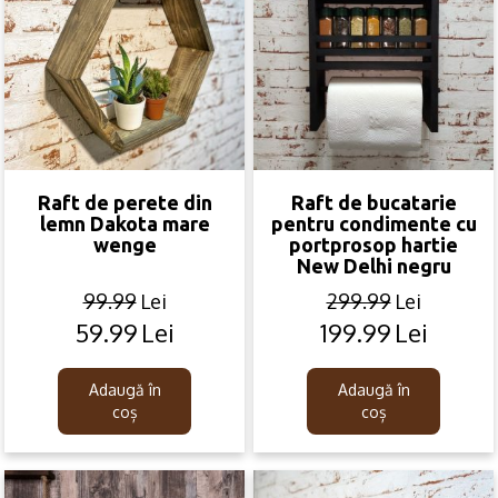
Raft de perete din
Raft de bucatarie
lemn Dakota mare
pentru condimente cu
wenge
portprosop hartie
New Delhi negru
99.99
Lei
299.99
Lei
59.99
Lei
199.99
Lei
Original
Current
Original
Current
price
price
price
price
was:
is:
was:
is:
Adaugă în
Adaugă în
99.99lei.
59.99lei.
299.99lei.
199.99lei.
coș
coș