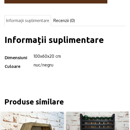
industrial,
Bouladuff,
100x60x20
Informații suplimentare
Recenzii (0)
cm,
nuc/negru
Informații suplimentare
100x60x20 cm
Dimensiuni
nuc/negru
Culoare
Produse similare