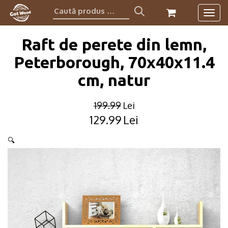
Caută
Togg
produs:
navig
Raft de perete din lemn,
Peterborough, 70x40x11.4
cm, natur
199.99
Lei
129.99
Lei
Original
Current
price
price
🔍
was:
is:
199.99lei.
129.99lei.