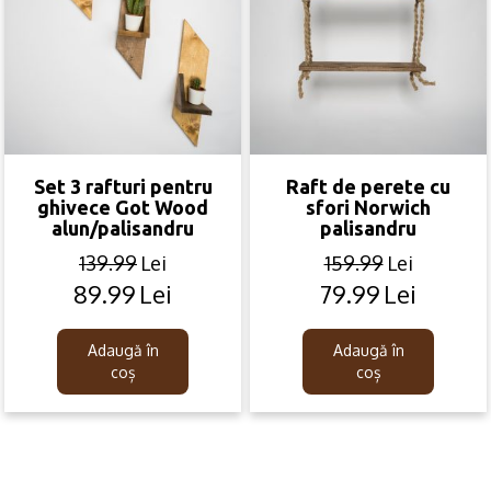
Set 3 rafturi pentru
Raft de perete cu
ghivece Got Wood
sfori Norwich
alun/palisandru
palisandru
139.99
Lei
159.99
Lei
89.99
Lei
79.99
Lei
Original
Current
Original
Current
price
price
price
price
was:
is:
was:
is:
Adaugă în
Adaugă în
139.99lei.
89.99lei.
159.99lei.
79.99lei.
coș
coș