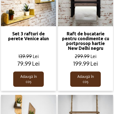
Set 3 rafturi de
Raft de bucatarie
perete Venice alun
pentru condimente cu
portprosop hartie
New Delhi negru
139.99
Lei
299.99
Lei
79.99
Lei
199.99
Lei
Original
Current
Original
Current
price
price
price
price
was:
is:
was:
is:
Adaugă în
Adaugă în
139.99lei.
79.99lei.
299.99lei.
199.99lei.
coș
coș