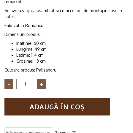
remarcat.
Se livreaza gata asamblat si cu accesorii de montaj incluse in
colet.
Fabricat in Romania.
Dimensiuni produs:
Inaltime: 60 cm
Lungime: 49 cm
Latime: 11,4 cm
Grosime: 1,8 cm
Culoare produs: Palisandru
Cantitate
Raft
de
perete
ADAUGĂ ÎN COȘ
din
lemn
Paracatu
palisandru
Informații suplimentare
Recenzii (0)