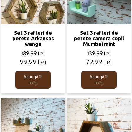
Set 3 rafturi de
Set 3 rafturi de
perete Arkansas
perete camera copil
wenge
Mumbai mint
189.99
Lei
139.99
Lei
99.99
Lei
79.99
Lei
Original
Current
Original
Current
price
price
price
price
was:
is:
was:
is:
Adaugă în
Adaugă în
189.99lei.
99.99lei.
139.99lei.
79.99lei.
coș
coș