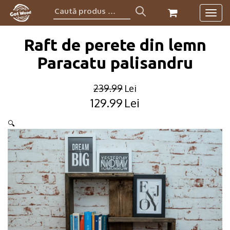
Caută
Togg
produs:
navig
Raft de perete din lemn
Paracatu palisandru
239.99
Lei
129.99
Lei
Original
Current
price
price
🔍
was:
is:
239.99lei.
129.99lei.