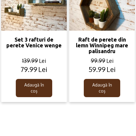
Set 3 rafturi de
Raft de perete din
perete Venice wenge
lemn Winnipeg mare
palisandru
139.99
Lei
99.99
Lei
79.99
Lei
59.99
Lei
Original
Current
Original
Current
price
price
price
price
was:
is:
was:
is:
Adaugă în
Adaugă în
139.99lei.
79.99lei.
99.99lei.
59.99lei.
coș
coș