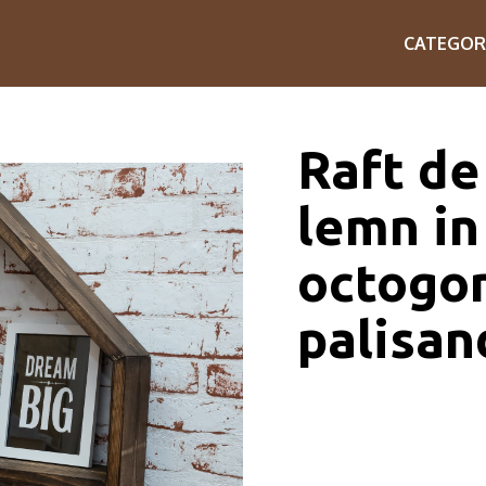
CATEGOR
Raft de
lemn in
octogo
palisan