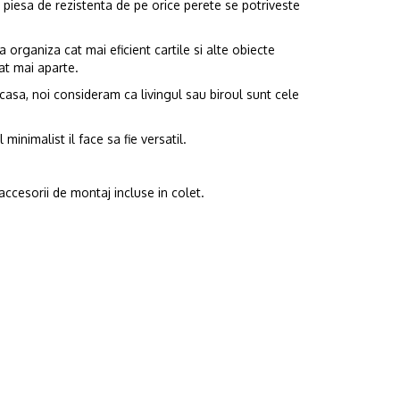
 piesa de rezistenta de pe orice perete se potriveste
was:
is:
349.99lei.
189.99lei.
a organiza cat mai eficient cartile si alte obiecte
at mai aparte.
casa, noi consideram ca livingul sau biroul sunt cele
 minimalist il face sa fie versatil.
accesorii de montaj incluse in colet.
u