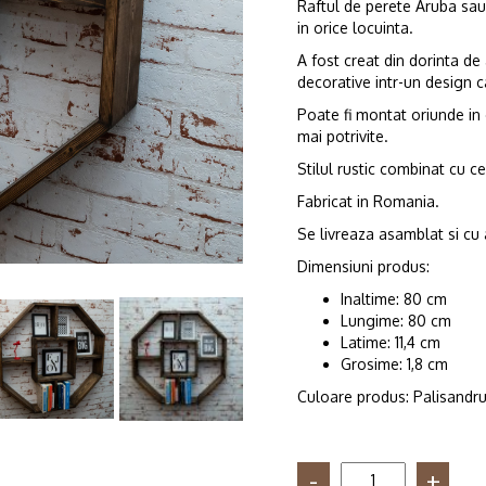
Raftul de perete Aruba sau
in orice locuinta.
A fost creat din dorinta de 
decorative intr-un design c
Poate fi montat oriunde in 
mai potrivite.
Stilul rustic combinat cu cel
Fabricat in Romania.
Se livreaza asamblat si cu 
Dimensiuni produs:
Inaltime: 80 cm
Lungime: 80 cm
Latime: 11,4 cm
Grosime: 1,8 cm
Culoare produs: Palisandr
Cantitate