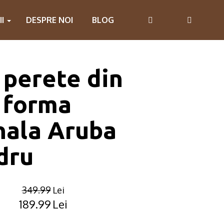
II
DESPRE NOI
BLOG
 perete din
 forma
nala Aruba
dru
349.99
Lei
189.99
Lei
Original
Current
price
price