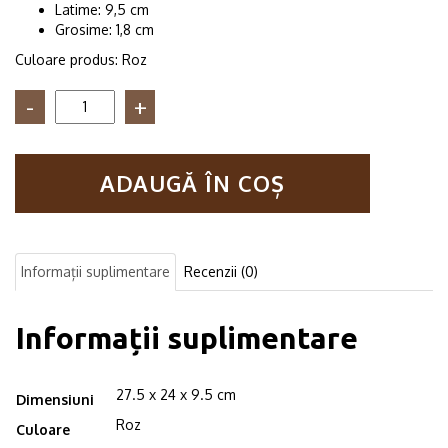
Latime: 9,5 cm
Grosime: 1,8 cm
Culoare produs: Roz
Cantitate
Raft
de
perete
ADAUGĂ ÎN COȘ
din
lemn
in
forma
hexagonala
Informații suplimentare
Recenzii (0)
Carnival
mic
roz
Informații suplimentare
27.5 x 24 x 9.5 cm
Dimensiuni
Roz
Culoare