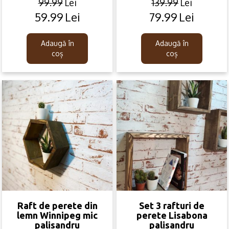
99.99
Lei
139.99
Lei
59.99
Lei
79.99
Lei
Original
Current
Original
Current
price
price
price
price
was:
is:
was:
is:
Adaugă în
Adaugă în
99.99lei.
59.99lei.
139.99lei.
79.99lei.
coș
coș
Raft de perete din
Set 3 rafturi de
lemn Winnipeg mic
perete Lisabona
palisandru
palisandru