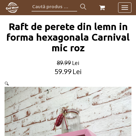
Caută
Togg
produs:
navig
Raft de perete din lemn in
forma hexagonala Carnival
mic roz
89.99
Lei
59.99
Lei
Original
Current
price
price
🔍
was:
is:
89.99lei.
59.99lei.