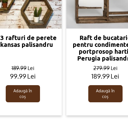
 3 rafturi de perete
Raft de bucatar
kansas palisandru
pentru condiment
portprosop hart
Perugia palisand
189.99
Lei
279.99
Lei
99.99
Lei
189.99
Lei
Original
Current
Original
Current
price
price
price
price
was:
is:
was:
is:
Adaugă în
Adaugă în
189.99lei.
99.99lei.
279.99lei.
189.99lei.
coș
coș