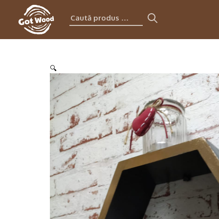
Caută
produs:
🔍