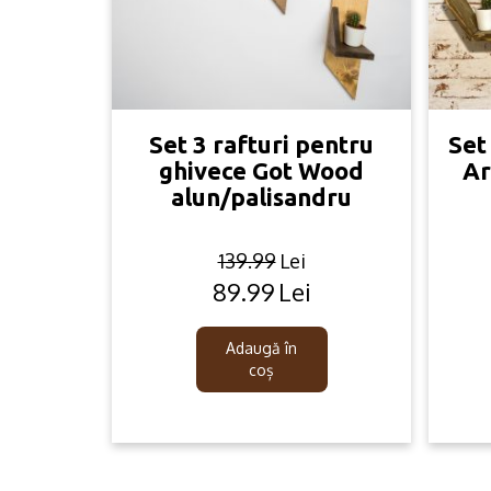
Set 3 rafturi pentru
Set
ghivece Got Wood
Ar
alun/palisandru
139.99
Lei
89.99
Lei
Original
Current
price
price
was:
is:
Adaugă în
139.99lei.
89.99lei.
coș