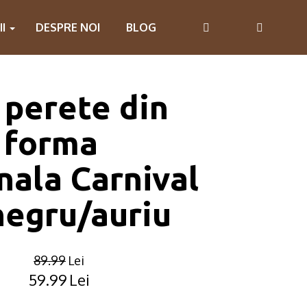
II
DESPRE NOI
BLOG
 perete din
 forma
ala Carnival
negru/auriu
89.99
Lei
59.99
Lei
Original
Current
price
price