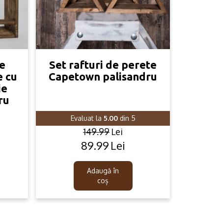
ie
Set rafturi de perete
e cu
Capetown palisandru
ie
ru
Evaluat la
5.00
din 5
149.99
Lei
89.99
Lei
Original
Current
price
price
was:
is:
Adaugă în
149.99lei.
89.99lei.
coș