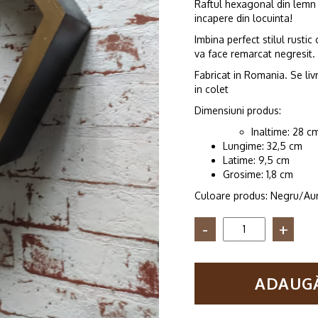
Raftul hexagonal din lemn C
incapere din locuinta!
Imbina perfect stilul rusti
va face remarcat negresit.
Fabricat in Romania. Se li
in colet
Dimensiuni produs:
Inaltime: 28 c
Lungime: 32,5 cm
Latime: 9,5 cm
Grosime: 1,8 cm
Culoare produs: Negru/Aur
Cantitate
Raft
de
perete
ADAUGĂ
din
lemn
in