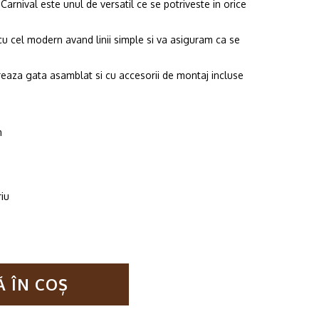
arnival este unul de versatil ce se potriveste in orice
was:
is:
89.99lei.
59.99lei.
c cu cel modern avand linii simple si va asiguram ca se
vreaza gata asamblat si cu accesorii de montaj incluse
m
iu
 ÎN COȘ