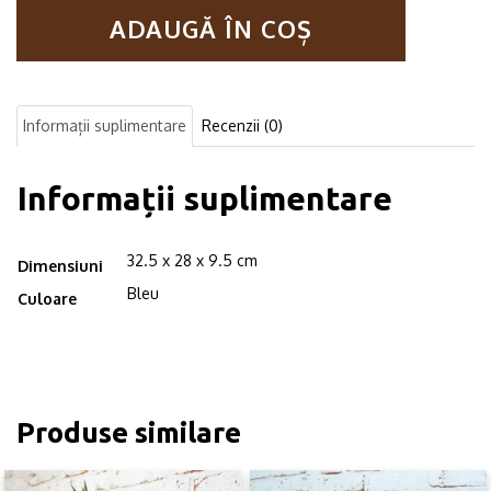
perete
ADAUGĂ ÎN COȘ
din
lemn
in
forma
hexagonala
Informații suplimentare
Recenzii (0)
Carnival
mediu
bleu
Informații suplimentare
32.5 x 28 x 9.5 cm
Dimensiuni
Bleu
Culoare
Produse similare