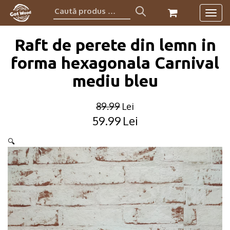
Caută
Togg
produs:
navig
Raft de perete din lemn in
forma hexagonala Carnival
mediu bleu
89.99
Lei
59.99
Lei
Original
Current
price
price
🔍
was:
is:
89.99lei.
59.99lei.