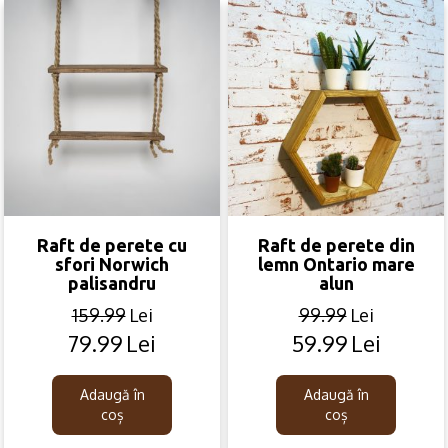
Raft de perete cu
Raft de perete din
sfori Norwich
lemn Ontario mare
palisandru
alun
159.99
Lei
99.99
Lei
79.99
Lei
59.99
Lei
Original
Current
Original
Current
price
price
price
price
was:
is:
was:
is:
Adaugă în
Adaugă în
159.99lei.
79.99lei.
99.99lei.
59.99lei.
coș
coș