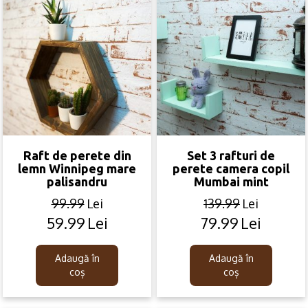
Raft de perete din
Set 3 rafturi de
lemn Winnipeg mare
perete camera copil
palisandru
Mumbai mint
99.99
Lei
139.99
Lei
59.99
Lei
79.99
Lei
Original
Current
Original
Current
price
price
price
price
was:
is:
was:
is:
Adaugă în
Adaugă în
99.99lei.
59.99lei.
139.99lei.
79.99lei.
coș
coș