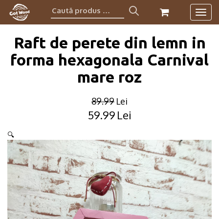
Caută
Togg
produs:
navig
Raft de perete din lemn in
forma hexagonala Carnival
mare roz
89.99
Lei
59.99
Lei
Original
Current
price
price
🔍
was:
is:
89.99lei.
59.99lei.