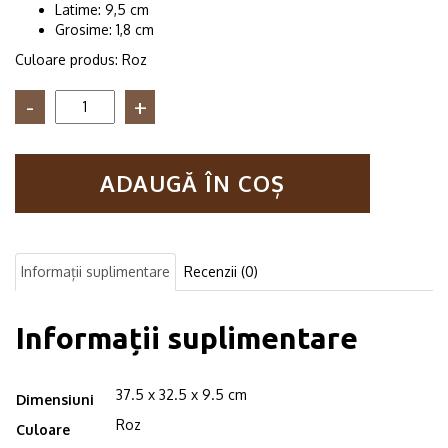
Latime: 9,5 cm
Grosime: 1,8 cm
Culoare produs: Roz
Cantitate
Raft
de
perete
ADAUGĂ ÎN COȘ
din
lemn
in
forma
hexagonala
Informații suplimentare
Recenzii (0)
Carnival
mare
roz
Informații suplimentare
37.5 x 32.5 x 9.5 cm
Dimensiuni
Roz
Culoare