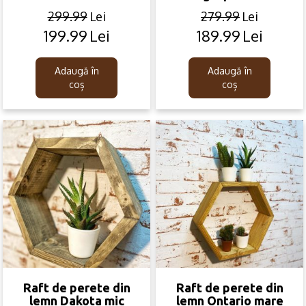
299.99
Lei
279.99
Lei
199.99
Lei
189.99
Lei
Original
Current
Original
Current
price
price
price
price
was:
is:
was:
is:
Adaugă în
Adaugă în
299.99lei.
199.99lei.
279.99lei.
189.99lei.
coș
coș
Raft de perete din
Raft de perete din
lemn Dakota mic
lemn Ontario mare