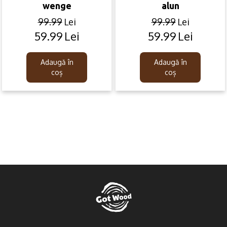
wenge
alun
99.99
Lei
99.99
Lei
59.99
Lei
59.99
Lei
Original
Current
Original
Current
price
price
price
price
was:
is:
was:
is:
Adaugă în
Adaugă în
99.99lei.
59.99lei.
99.99lei.
59.99lei.
coș
coș