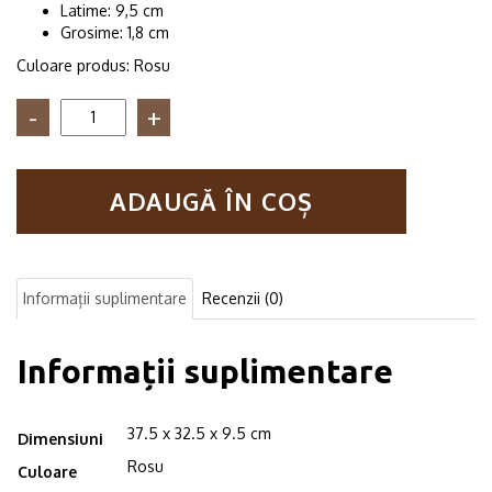
Latime: 9,5 cm
Grosime: 1,8 cm
Culoare produs: Rosu
Cantitate
Raft
de
perete
ADAUGĂ ÎN COȘ
din
lemn
in
forma
hexagonala
Informații suplimentare
Recenzii (0)
Carnival
mare
rosu
Informații suplimentare
37.5 x 32.5 x 9.5 cm
Dimensiuni
Rosu
Culoare