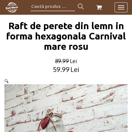
Caută
Togg
produs:
navig
Raft de perete din lemn in
forma hexagonala Carnival
mare rosu
89.99
Lei
59.99
Lei
Original
Current
price
price
🔍
was:
is:
89.99lei.
59.99lei.