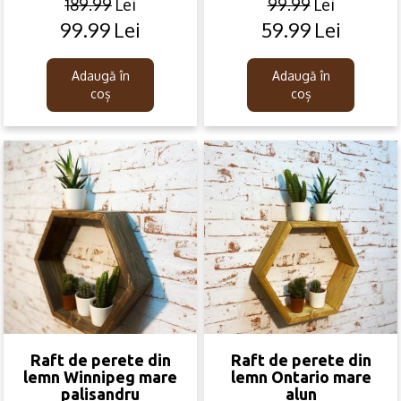
189.99
Lei
99.99
Lei
99.99
Lei
59.99
Lei
Original
Current
Original
Current
price
price
price
price
was:
is:
was:
is:
Adaugă în
Adaugă în
189.99lei.
99.99lei.
99.99lei.
59.99lei.
coș
coș
Raft de perete din
Raft de perete din
lemn Winnipeg mare
lemn Ontario mare
palisandru
alun